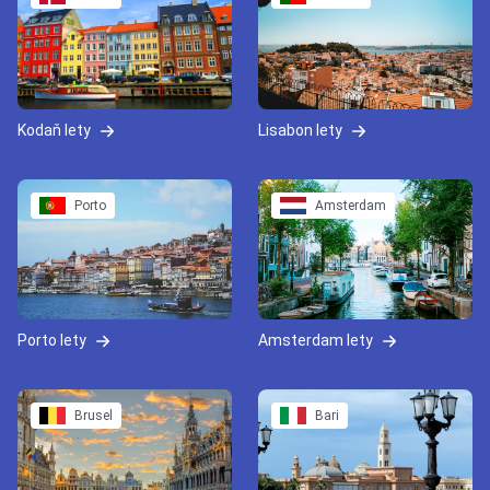
Kodaň lety
Lisabon lety
Porto
Amsterdam
Porto lety
Amsterdam lety
Brusel
Bari