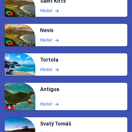
Saint Kitts
Hledat
Nevis
Hledat
Tortola
Hledat
Antigua
Hledat
Svatý Tomáš