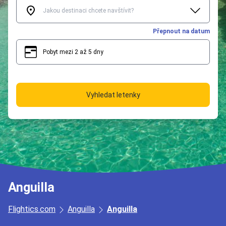
Přepnout na datum
Pobyt mezi 2 až 5 dny
2
5
Vyhledat letenky
Anguilla
Flightics.com
Anguilla
Anguilla