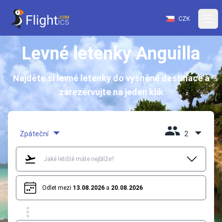
CZK
Levné letenky Anguilla
Najděte si levné letenky do vysněné destinace a
zarezervujte na jeden klik
Zpáteční
2
Odlet mezi
13.08.2026
a
20.08.2026