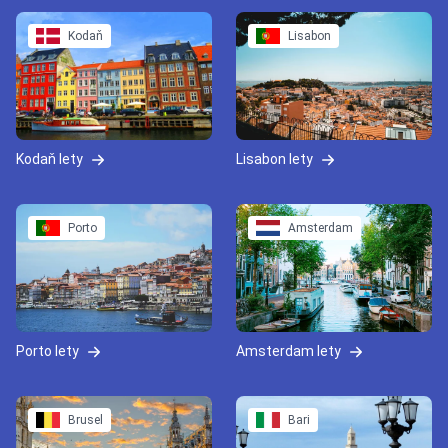
Kodaň
Lisabon
Kodaň lety
Lisabon lety
Porto
Amsterdam
Porto lety
Amsterdam lety
Brusel
Bari