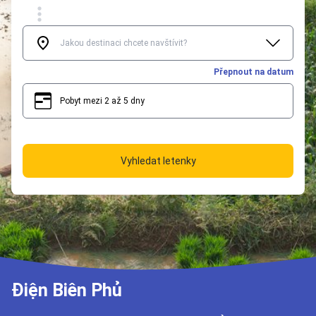
Přepnout na datum
Pobyt mezi 2 až 5 dny
2
5
Vyhledat letenky
Điện Biên Phủ