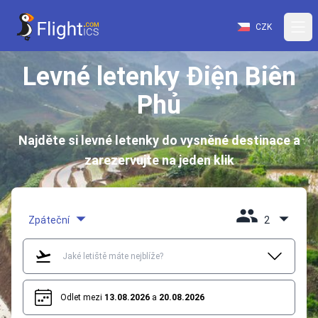
CZK
Levné letenky Điện Biên
Phủ
Najděte si levné letenky do vysněné destinace a
zarezervujte na jeden klik
Zpáteční
2
Odlet mezi
13.08.2026
a
20.08.2026