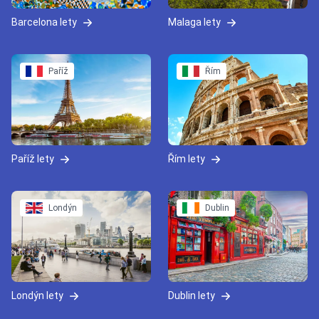
Barcelona lety
Malaga lety
Paříž
Řím
Paříž lety
Řím lety
Londýn
Dublin
Londýn lety
Dublin lety