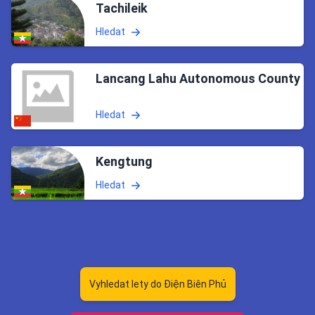
Tachileik
Hledat
Lancang Lahu Autonomous County
Hledat
Kengtung
Hledat
Vyhledat lety do Điện Biên Phủ