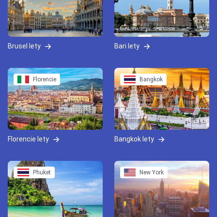
Brusel lety
Bari lety
Florencie
Bangkok
Florencie lety
Bangkok lety
Phuket
New York