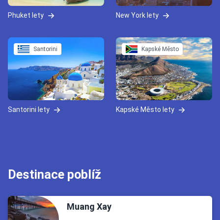
Phuket lety
New York lety
Santorini
Kapské Město
Santorini lety
Kapské Město lety
Destinace poblíž
Muang Xay