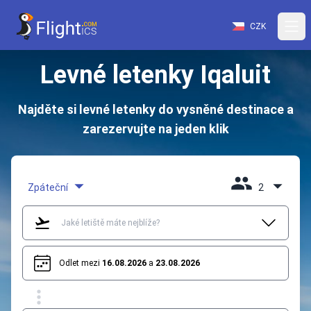
CZK
Levné letenky Iqaluit
Najděte si levné letenky do vysněné destinace a
zarezervujte na jeden klik
Zpáteční
2
Odlet mezi
16.08.2026
a
23.08.2026