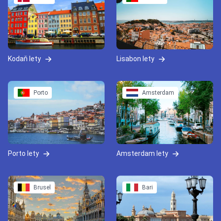
Kodaň lety
Lisabon lety
Porto
Amsterdam
Porto lety
Amsterdam lety
Brusel
Bari