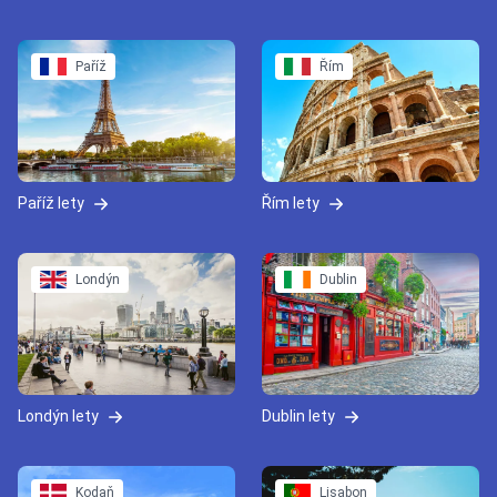
Paříž
Řím
Paříž lety
Řím lety
Londýn
Dublin
Londýn lety
Dublin lety
Kodaň
Lisabon