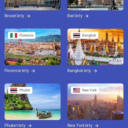
Brusel lety
Bari lety
Florencie
Bangkok
Florencie lety
Bangkok lety
Phuket
New York
Phuket lety
New York lety