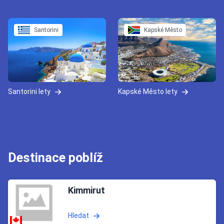
Santorini
Kapské Město
Santorini lety
Kapské Město lety
Destinace poblíž
Kimmirut
Hledat