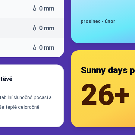
💧 0 mm
prosinec
-
únor
💧 0 mm
💧 0 mm
Sunny days p
štěvě
26+
abilní slunečné počasí a
že teplé celoročně.