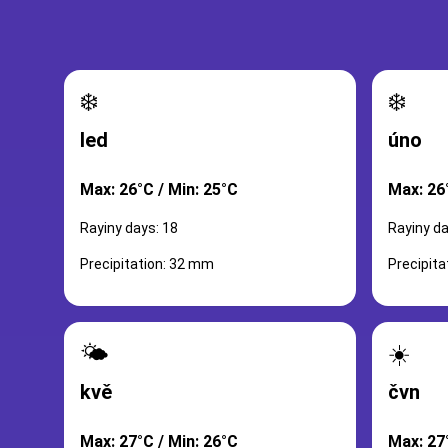
❄️
❄️
led
úno
Max: 26°C / Min: 25°C
Max: 26
Rayiny days: 18
Rayiny da
Precipitation: 32 mm
Precipit
🌤️
☀️
kvě
čvn
Max: 27°C / Min: 26°C
Max: 27