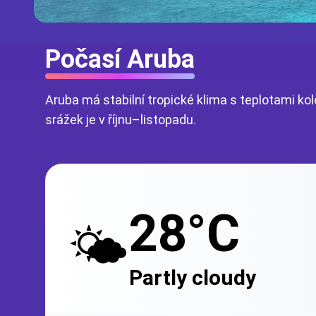
Počasí Aruba
Aruba má stabilní tropické klima s teplotami ko
srážek je v říjnu–listopadu.
28°C
🌤️
Partly cloudy