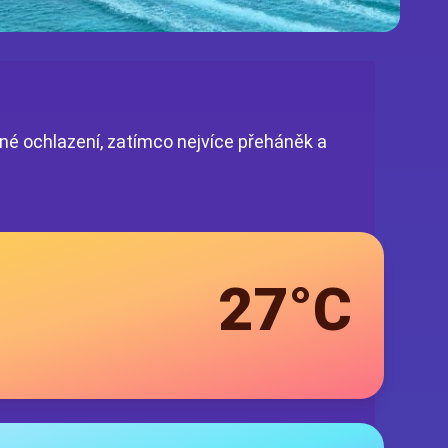
mné ochlazení, zatímco nejvíce přeháněk a
27°C