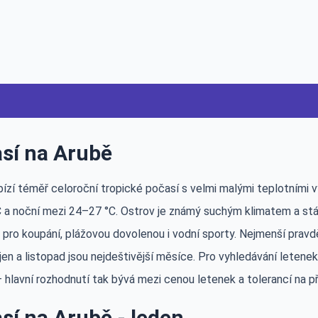
sí na Arubě
bízí téměř celoroční tropické počasí s velmi malými teplotními 
 a noční mezi 24–27 °C. Ostrov je známý suchým klimatem a stál
i pro koupání, plážovou dovolenou i vodní sporty. Nejmenší prav
jen a listopad jsou nejdeštivější měsíce. Pro vyhledávání letene
— hlavní rozhodnutí tak bývá mezi cenou letenek a tolerancí na p
sí na Arubě - leden