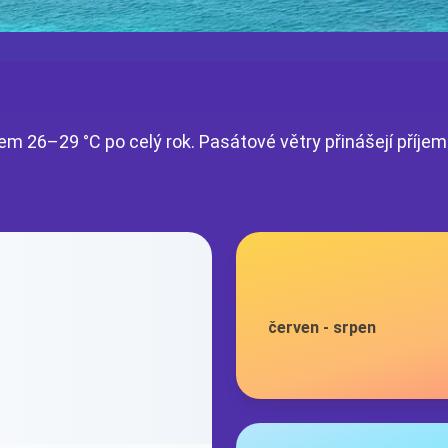
lem 26–29 °C po celý rok. Pasátové větry přinášejí příje
červen
-
srpen