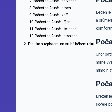
Počasí na Arubě - červenec
Počasí na Arubě - srpen
Leden je
Počasí na Arubě - září
a průměrn
Počasí na Arubě - říjen
komfortní
Počasí na Arubě - listopad
Počasí na Arubě - prosinec
Poča
Tabulka s teplotami na Arubě během roku
Únor pat
mírně vy
mimo hla
Poča
Březen je
skvělé po