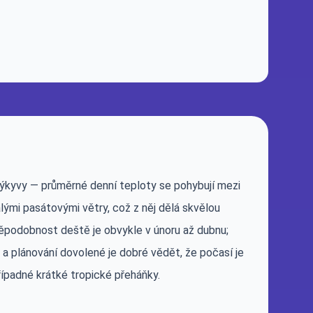
výkyvy — průměrné denní teploty se pohybují mezi
ými pasátovými větry, což z něj dělá skvělou
děpodobnost deště je obvykle v únoru až dubnu;
k a plánování dovolené je dobré vědět, že počasí je
řípadné krátké tropické přeháňky.