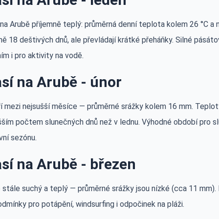
 na Arubě příjemně teplý: průměrná denní teplota kolem 26 °C a 
ě 18 deštivých dnů, ale převládají krátké přeháňky. Silné pását
m i pro aktivity na vodě.
sí na Arubě - únor
ří mezi nejsušší měsíce — průměrné srážky kolem 16 mm. Teploty 
šším počtem slunečných dnů než v lednu. Výhodné období pro sl
vní sezónu.
sí na Arubě - březen
 stále suchý a teplý — průměrné srážky jsou nízké (cca 11 mm). D
dmínky pro potápění, windsurfing i odpočinek na pláži.