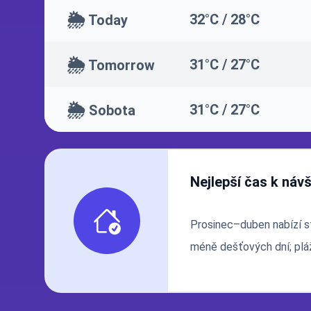
🌦️
32°C / 28°C
Today
🌦️
31°C / 27°C
Tomorrow
🌦️
31°C / 27°C
Sobota
Nejlepší čas k náv
Prosinec–duben nabízí st
méně dešťových dní; plá