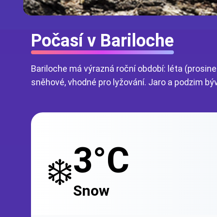
Počasí v Bariloche
Bariloche má výrazná roční období: léta (prosine
sněhové, vhodné pro lyžování. Jaro a podzim býv
3°C
❄️
Snow