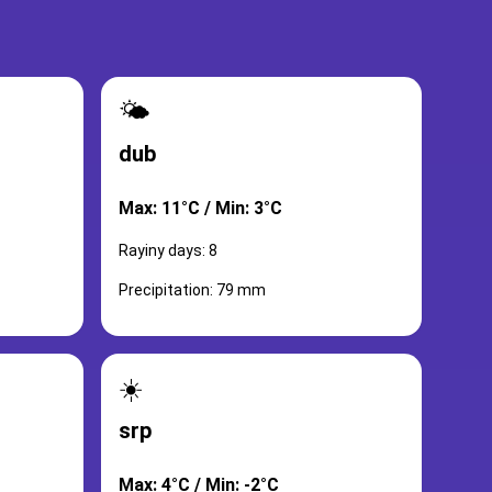
🌤️
dub
Max: 11°C / Min: 3°C
Rayiny days: 8
Precipitation: 79 mm
☀️
srp
Max: 4°C / Min: -2°C