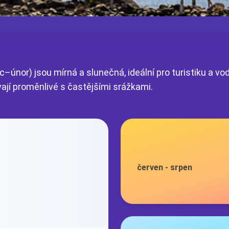
c–únor) jsou mírná a slunečná, ideální pro turistiku a vo
ají proměnlivé s častějšími srážkami.
červen
-
srpen