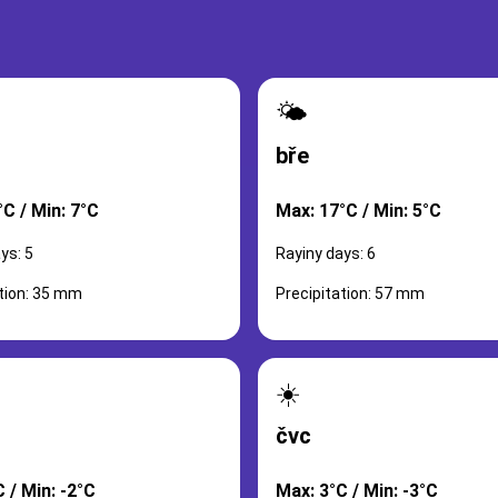
🌤️
bře
C / Min: 7°C
Max: 17°C / Min: 5°C
ys: 5
Rayiny days: 6
ation: 35 mm
Precipitation: 57 mm
☀️
čvc
 / Min: -2°C
Max: 3°C / Min: -3°C