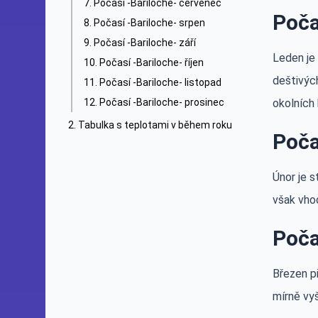
Počasí -Bariloche- červenec
Poča
Počasí -Bariloche- srpen
Počasí -Bariloche- září
Leden je
Počasí -Bariloche- říjen
deštivých
Počasí -Bariloche- listopad
Počasí -Bariloche- prosinec
okolních 
Tabulka s teplotami v během roku
Poča
Únor je s
však vhod
Poča
Březen p
mírně vyš