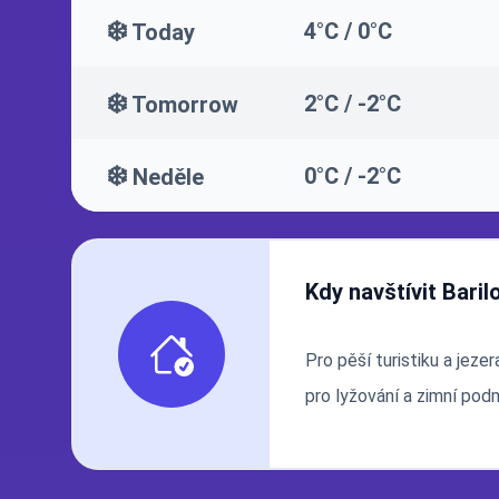
❄️
4°C / 0°C
Today
❄️
2°C / -2°C
Tomorrow
❄️
0°C / -2°C
Neděle
Kdy navštívit Bari
Pro pěší turistiku a jeze
pro lyžování a zimní pod