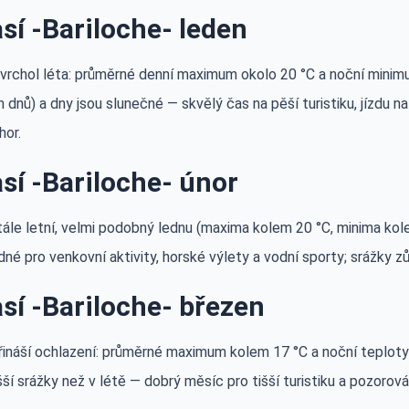
sí -Bariloche- leden
 vrchol léta: průměrné denní maximum okolo 20 °C a noční minimu
 dnů) a dny jsou slunečné — skvělý čas na pěší turistiku, jízdu n
hor.
sí -Bariloche- únor
tále letní, velmi podobný lednu (maxima kolem 20 °C, minima kole
né pro venkovní aktivity, horské výlety a vodní sporty; srážky zů
sí -Bariloche- březen
řináší ochlazení: průměrné maximum kolem 17 °C a noční teploty 
ší srážky než v létě — dobrý měsíc pro tišší turistiku a pozorová