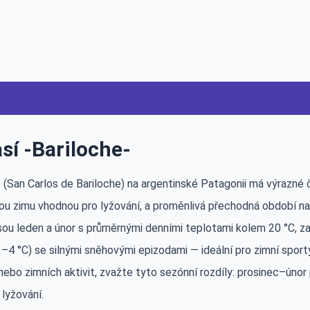
sí -Bariloche-
 (San Carlos de Bariloche) na argentinské Patagonii má výrazné č
u zimu vhodnou pro lyžování, a proměnlivá přechodná období na j
ou leden a únor s průměrnými denními teplotami kolem 20 °C, zat
–4 °C) se silnými sněhovými epizodami — ideální pro zimní sport
 nebo zimních aktivit, zvažte tyto sezónní rozdíly: prosinec–únor p
lyžování.