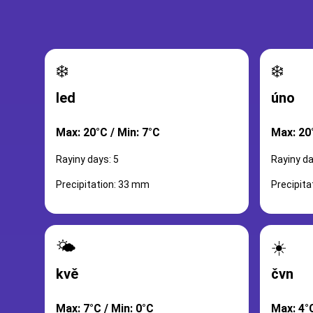
❄️
❄️
led
úno
Max: 20°C / Min: 7°C
Max: 20°
Rayiny days: 5
Rayiny da
Precipitation: 33 mm
Precipit
🌤️
☀️
kvě
čvn
Max: 7°C / Min: 0°C
Max: 4°C