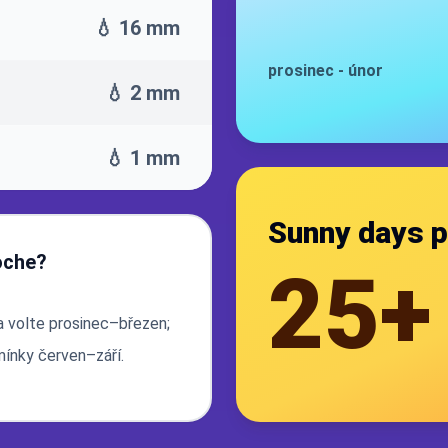
💧 16 mm
prosinec
-
únor
💧 2 mm
💧 1 mm
Sunny days p
loche?
25+
ra volte prosinec–březen;
mínky červen–září.