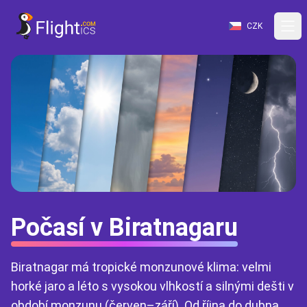
CZK
Počasí v Biratnagaru
Biratnagar má tropické monzunové klima: velmi
horké jaro a léto s vysokou vlhkostí a silnými dešti v
období monzunu (červen–září). Od října do dubna