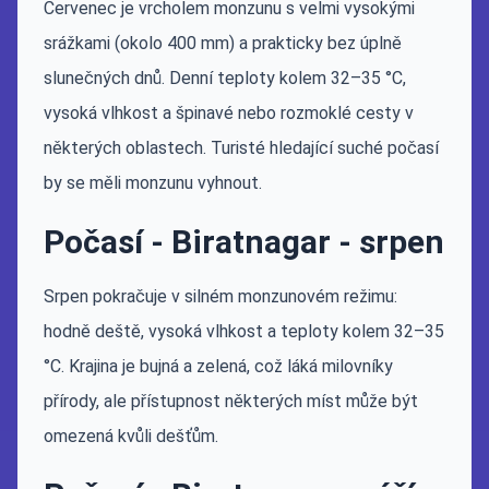
Červenec je vrcholem monzunu s velmi vysokými
srážkami (okolo 400 mm) a prakticky bez úplně
slunečných dnů. Denní teploty kolem 32–35 °C,
vysoká vlhkost a špinavé nebo rozmoklé cesty v
některých oblastech. Turisté hledající suché počasí
by se měli monzunu vyhnout.
Počasí - Biratnagar - srpen
Srpen pokračuje v silném monzunovém režimu:
hodně deště, vysoká vlhkost a teploty kolem 32–35
°C. Krajina je bujná a zelená, což láká milovníky
přírody, ale přístupnost některých míst může být
omezená kvůli dešťům.