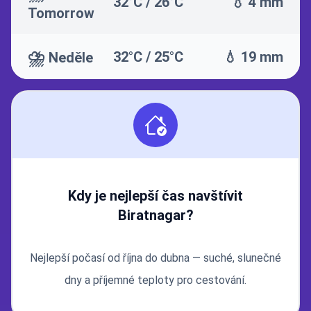
32°C / 26°C
💧 4 mm
Tomorrow
⛈️
32°C / 25°C
💧 19 mm
Neděle
Kdy je nejlepší čas navštívit
Biratnagar?
Nejlepší počasí od října do dubna — suché, slunečné
dny a příjemné teploty pro cestování.