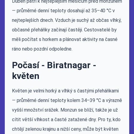
Duben patří k nejteplejším měsícům před monzunem
— průměrné denní teploty dosahují až 35–40 °C v
nejteplejších dnech. Vzduch je suchý až občas vlhký,
občasné přeháňky začínají častěji. Cestovatelé by
měli počítat s horkem a plánovat aktivity na časné
ráno nebo pozdní odpoledne.
Počasí - Biratnagar -
květen
Květen je velmi horký a vlhký s častými přeháňkami
— průměrné denní teploty kolem 34–39 °C a výrazně
vyšší množství srážek. Monzun se blíží, takže je už
cítit větší vlhkost a časté zatažené dny. Pro ty, kdo
chtějí zelenou krajinu a nižší ceny, může být květen