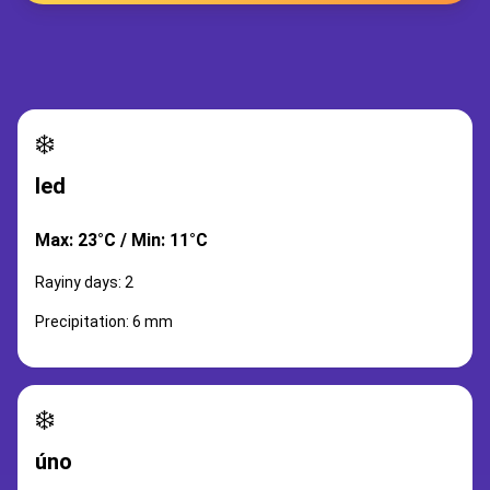
❄️
led
Max: 23°C / Min: 11°C
Rayiny days: 2
Precipitation: 6 mm
❄️
úno