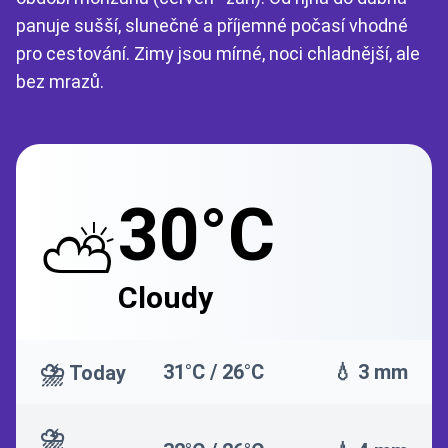
panuje sušší, slunečné a příjemné počasí vhodné
pro cestování. Zimy jsou mírné, noci chladnější, ale
bez mrazů.
30°C
⛅
Cloudy
⛈️
31°C / 26°C
💧 3 mm
Today
⛈️