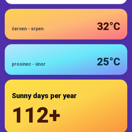
32°C
červen
-
srpen
25°C
prosinec
-
únor
Sunny days per year
112+