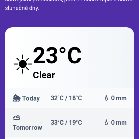
slunečné dny.
23°C
☀️
Clear
🌦️
32°C / 18°C
💧 0 mm
Today
⛅
33°C / 19°C
💧 0 mm
Tomorrow