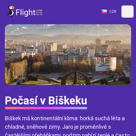
CZK
Počasí v Biškeku
Biškek má kontinentální klima: horká suchá léta a
chladné, sněhové zimy. Jaro je proměnlivé s
častějšími přeháňkami, podzim nabízí teplé a často