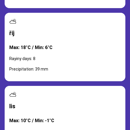
⛅
říj
Max: 18°C / Min: 6°C
Rayiny days: 8
Precipitation: 39 mm
⛅
lis
Max: 10°C / Min: -1°C