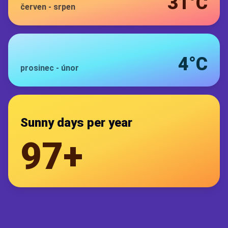
31°C
červen
-
srpen
4°C
prosinec
-
únor
Sunny days per year
97+