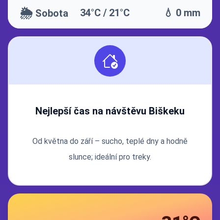
🌦️
34°C / 21°C
💧 0 mm
Sobota
Nejlepší čas na návštěvu Biškeku
Od května do září – sucho, teplé dny a hodně
slunce; ideální pro treky.