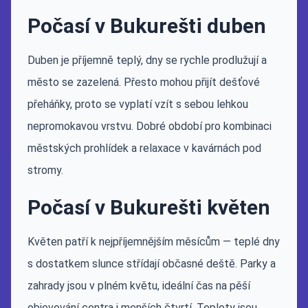
Počasí v Bukurešti duben
Duben je příjemně teplý, dny se rychle prodlužují a
město se zazelená. Přesto mohou přijít dešťové
přeháňky, proto se vyplatí vzít s sebou lehkou
nepromokavou vrstvu. Dobré období pro kombinaci
městských prohlídek a relaxace v kavárnách pod
stromy.
Počasí v Bukurešti květen
Květen patří k nejpříjemnějším měsícům — teplé dny
s dostatkem slunce střídají občasné deště. Parky a
zahrady jsou v plném květu, ideální čas na pěší
objevování centra i menších čtvrtí. Teploty jsou