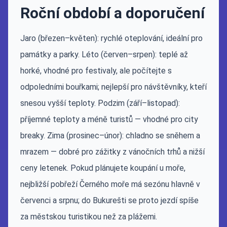
Roční období a doporučení
Jaro (březen–květen): rychlé oteplování, ideální pro
památky a parky. Léto (červen–srpen): teplé až
horké, vhodné pro festivaly, ale počítejte s
odpoledními bouřkami; nejlepší pro návštěvníky, kteří
snesou vyšší teploty. Podzim (září–listopad):
příjemné teploty a méně turistů — vhodné pro city
breaky. Zima (prosinec–únor): chladno se sněhem a
mrazem — dobré pro zážitky z vánočních trhů a nižší
ceny letenek. Pokud plánujete koupání u moře,
nejbližší pobřeží Černého moře má sezónu hlavně v
červenci a srpnu; do Bukurešti se proto jezdí spíše
za městskou turistikou než za plážemi.