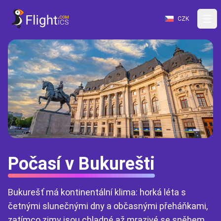
CZK
Počasí v Bukurešti
Bukurešť má kontinentální klima: horká léta s
četnými slunečnými dny a občasnými přeháňkami,
zatímco zimy jsou chladné až mrazivé se sněhem.