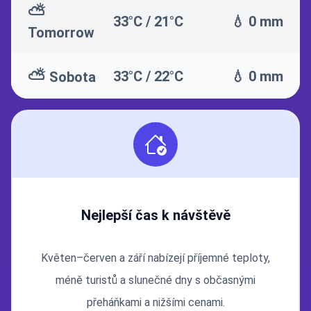
⛅
33°C / 21°C
💧 0 mm
Tomorrow
⛅
33°C / 22°C
💧 0 mm
Sobota
Nejlepší čas k návštěvě
Květen–červen a září nabízejí příjemné teploty,
méně turistů a slunečné dny s občasnými
přeháňkami a nižšími cenami.