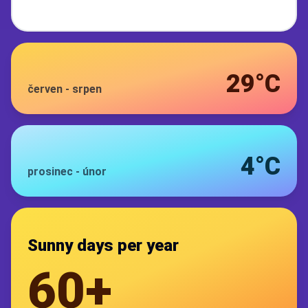
29°C
červen
-
srpen
4°C
prosinec
-
únor
Sunny days per year
60+