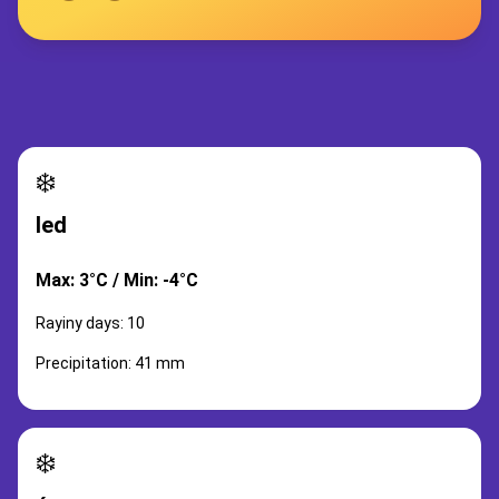
❄️
led
Max: 3°C / Min: -4°C
Rayiny days: 10
Precipitation: 41 mm
❄️