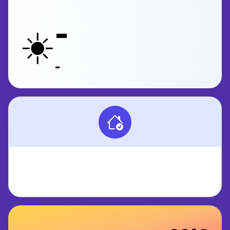
-
☀️
-