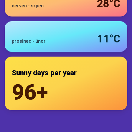
28°C
červen
-
srpen
11°C
prosinec
-
únor
Sunny days per year
96+