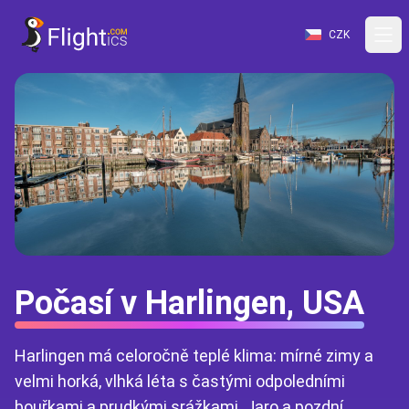
CZK
Počasí v Harlingen, USA
Harlingen má celoročně teplé klima: mírné zimy a
velmi horká, vlhká léta s častými odpoledními
bouřkami a prudkými srážkami. Jaro a pozdní