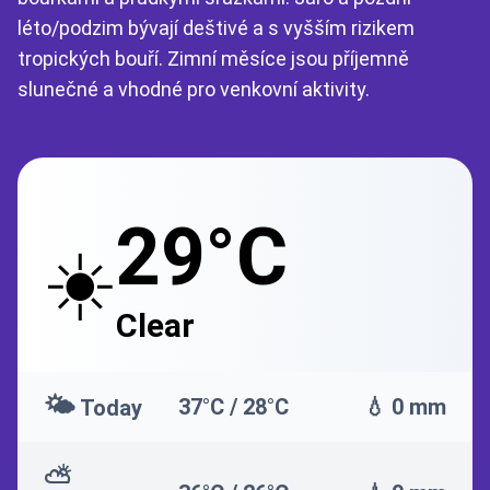
léto/podzim bývají deštivé a s vyšším rizikem
tropických bouří. Zimní měsíce jsou příjemně
slunečné a vhodné pro venkovní aktivity.
29°C
☀️
Clear
🌤️
37°C / 28°C
💧 0 mm
Today
⛅