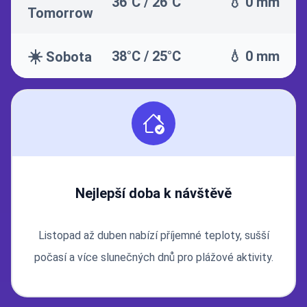
36°C / 26°C
💧 0 mm
Tomorrow
☀️
38°C / 25°C
💧 0 mm
Sobota
Nejlepší doba k návštěvě
Listopad až duben nabízí příjemné teploty, sušší
počasí a více slunečných dnů pro plážové aktivity.