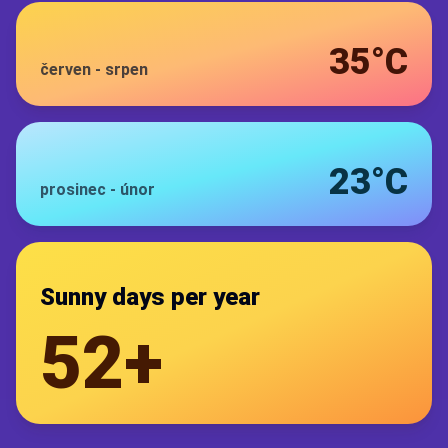
35°C
červen
-
srpen
23°C
prosinec
-
únor
Sunny days per year
52+