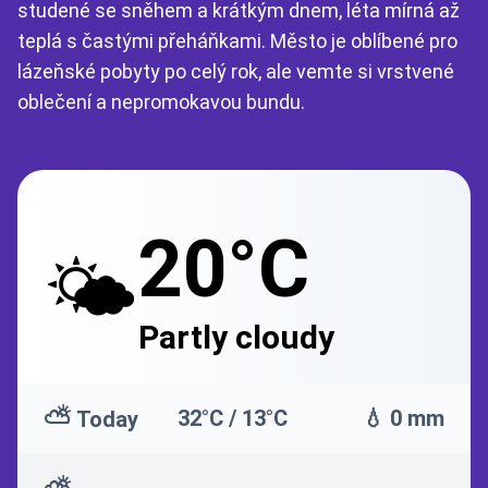
studené se sněhem a krátkým dnem, léta mírná až
teplá s častými přeháňkami. Město je oblíbené pro
lázeňské pobyty po celý rok, ale vemte si vrstvené
oblečení a nepromokavou bundu.
20°C
🌤️
Partly cloudy
⛅
32°C / 13°C
💧 0 mm
Today