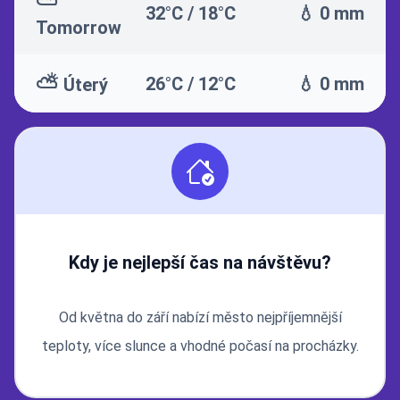
⛅
32°C / 18°C
💧 0 mm
Tomorrow
⛅
26°C / 12°C
💧 0 mm
Úterý
Kdy je nejlepší čas na návštěvu?
Od května do září nabízí město nejpříjemnější
teploty, více slunce a vhodné počasí na procházky.