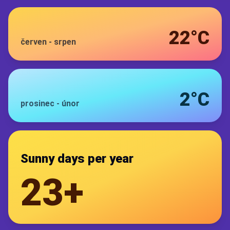
22°C
červen
-
srpen
2°C
prosinec
-
únor
Sunny days per year
23+