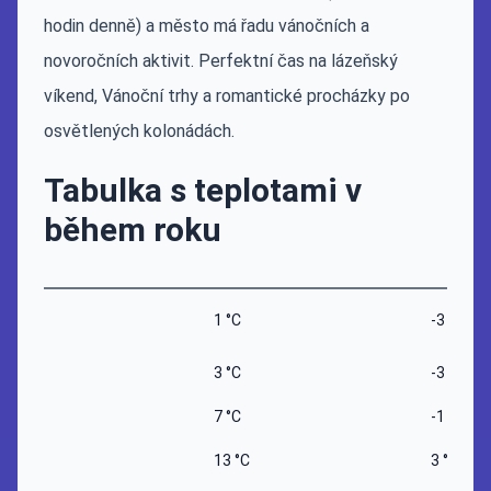
hodin denně) a město má řadu vánočních a
novoročních aktivit. Perfektní čas na lázeňský
víkend, Vánoční trhy a romantické procházky po
osvětlených kolonádách.
Tabulka s teplotami v
během roku
1 °C
-3 °C
3 °C
-3 °C
7 °C
-1 °C
13 °C
3 °C