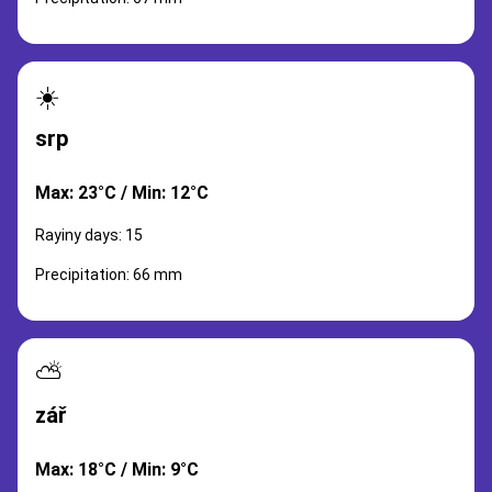
☀️
srp
Max: 23°C / Min: 12°C
Rayiny days: 15
Precipitation: 66 mm
⛅
zář
Max: 18°C / Min: 9°C