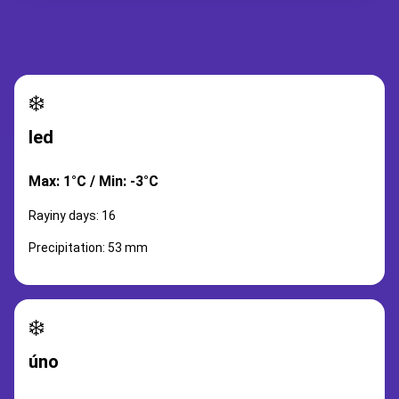
❄️
led
Max: 1°C / Min: -3°C
Rayiny days: 16
Precipitation: 53 mm
❄️
úno