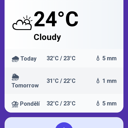
24°C
⛅
Cloudy
🌧️
32°C / 23°C
💧 5 mm
Today
🌦️
31°C / 22°C
💧 1 mm
Tomorrow
⛈️
32°C / 23°C
💧 5 mm
Pondělí