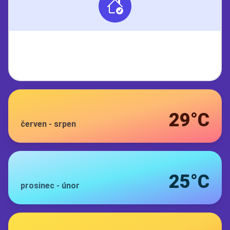
29°C
červen
-
srpen
25°C
prosinec
-
únor