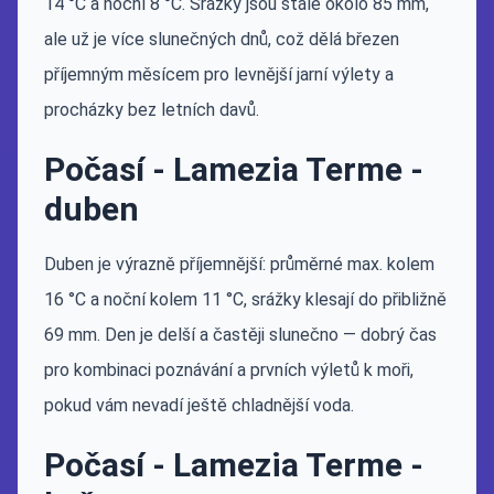
14 °C a noční 8 °C. Srážky jsou stále okolo 85 mm,
ale už je více slunečných dnů, což dělá březen
příjemným měsícem pro levnější jarní výlety a
procházky bez letních davů.
Počasí - Lamezia Terme -
duben
Duben je výrazně příjemnější: průměrné max. kolem
16 °C a noční kolem 11 °C, srážky klesají do přibližně
69 mm. Den je delší a častěji slunečno — dobrý čas
pro kombinaci poznávání a prvních výletů k moři,
pokud vám nevadí ještě chladnější voda.
Počasí - Lamezia Terme -