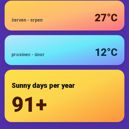
27°C
červen
-
srpen
12°C
prosinec
-
únor
Sunny days per year
91+