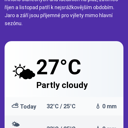
říjen a listopad patří k nejsrážkovějším obdobím.
Jaro a září jsou příjemné pro výlety mimo hlavní
sezónu.
27°C
🌤️
Partly cloudy
⛅
32°C / 25°C
💧 0 mm
Today
🌤️