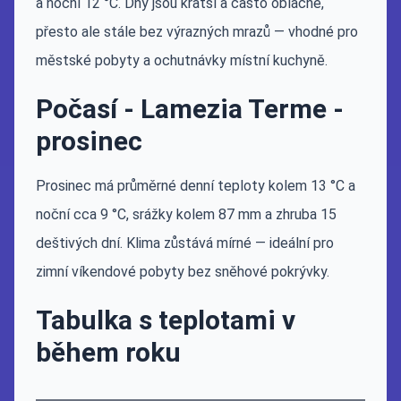
a noční 12 °C. Dny jsou kratší a často oblačné,
přesto ale stále bez výrazných mrazů — vhodné pro
městské pobyty a ochutnávky místní kuchyně.
Počasí - Lamezia Terme -
prosinec
Prosinec má průměrné denní teploty kolem 13 °C a
noční cca 9 °C, srážky kolem 87 mm a zhruba 15
deštivých dní. Klima zůstává mírné — ideální pro
zimní víkendové pobyty bez sněhové pokrývky.
Tabulka s teplotami v
během roku