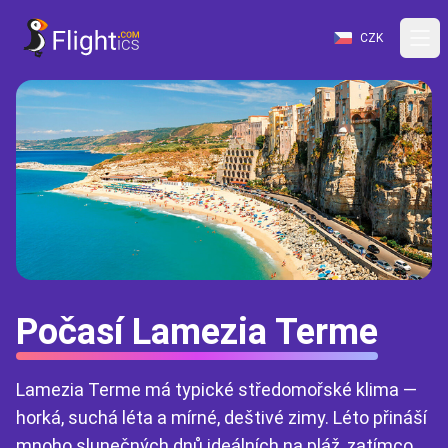
CZK
Počasí Lamezia Terme
Lamezia Terme má typické středomořské klima —
horká, suchá léta a mírné, deštivé zimy. Léto přináší
mnoho slunečných dnů ideálních na pláž, zatímco