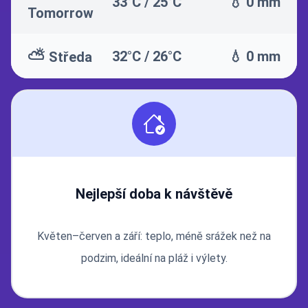
33°C / 25°C
💧 0 mm
Tomorrow
⛅
32°C / 26°C
💧 0 mm
Středa
Nejlepší doba k návštěvě
Květen–červen a září: teplo, méně srážek než na
podzim, ideální na pláž i výlety.