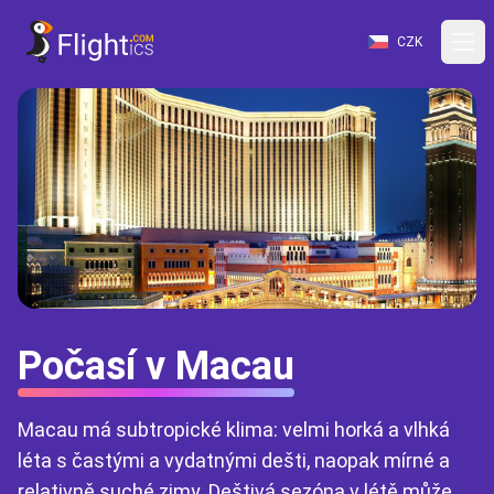
CZK
Počasí v Macau
Macau má subtropické klima: velmi horká a vlhká
léta s častými a vydatnými dešti, naopak mírné a
relativně suché zimy. Deštivá sezóna v létě může