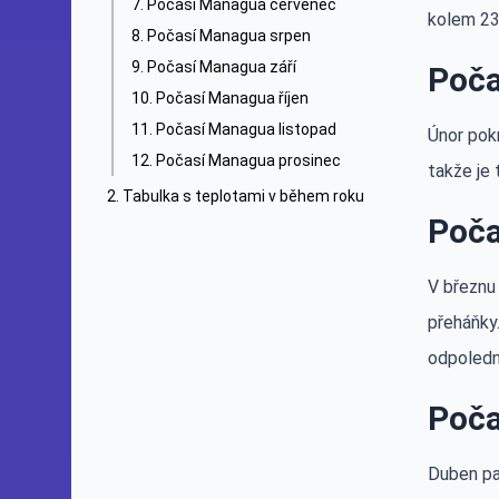
Počasí Managua červenec
kolem 23 
Počasí Managua srpen
Počasí Managua září
Poča
Počasí Managua říjen
Počasí Managua listopad
Únor pok
Počasí Managua prosinec
takže je 
Tabulka s teplotami v během roku
Poča
V březnu
přeháňky.
odpoledn
Poča
Duben pa