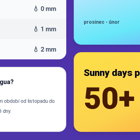
💧 0 mm
prosinec
-
únor
💧 1 mm
💧 2 mm
Sunny days p
agua?
50+
ém období od listopadu do
 dny.