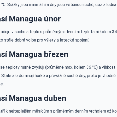
°C. Srážky jsou minimální a dny jsou většinou suché, což z ledna
sí Managua únor
račuje v suchu a teplu s průměrnými denními teplotami kolem 34 
to stále dobrá volba pro výlety a letecké spojení.
sí Managua březen
 se teploty mírně zvyšují (průměrné max. kolem 36 °C) a vlhkost
 Stále ale dominují horké a převážně suché dny, proto je vhodné
e.
sí Managua duben
tří k nejteplejším měsícům s průměrným denním vrcholem až kol