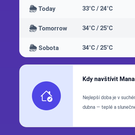
🌦️
33°C / 24°C
Today
🌦️
34°C / 25°C
Tomorrow
🌦️
34°C / 25°C
Sobota
Kdy navštívit Man
Nejlepší doba je v such
dubna — teplé a slunečné