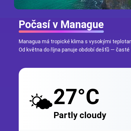
Počasí v Manague
Managua má tropické klima s vysokými teplotami
Od května do října panuje období dešťů — časté
27°C
🌤️
Partly cloudy