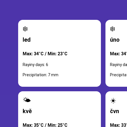
❄️
❄️
led
úno
Max: 34°C / Min: 23°C
Max: 34
Rayiny days: 6
Rayiny da
Precipitation: 7 mm
Precipita
🌤️
☀️
kvě
čvn
Max: 35°C / Min: 25°C
Max: 33