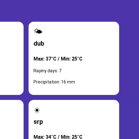
🌤️
dub
Max: 37°C / Min: 25°C
Rayiny days: 7
Precipitation: 16 mm
☀️
srp
Max: 34°C / Min: 25°C