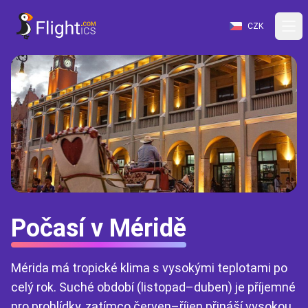
CZK
Počasí v Méridě
Mérida má tropické klima s vysokými teplotami po
celý rok. Suché období (listopad–duben) je příjemné
pro prohlídky, zatímco červen–říjen přináší vysokou