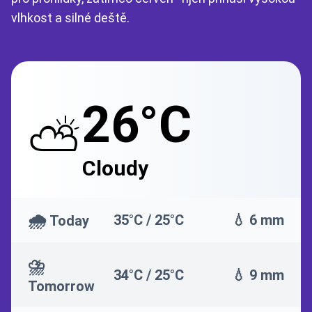
vlhkost a silné deště.
26°C
⛅
Cloudy
🌧️
35°C / 25°C
💧 6 mm
Today
⛈️
34°C / 25°C
💧 9 mm
Tomorrow