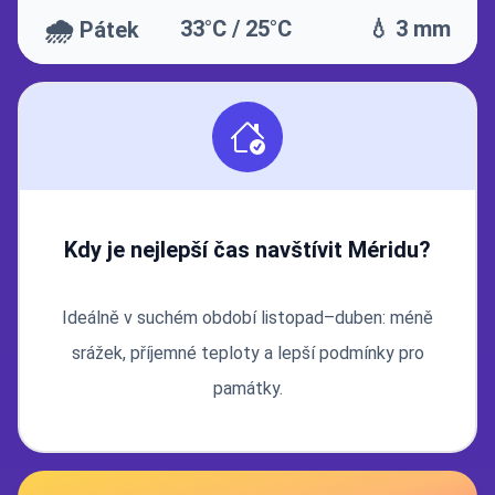
🌧️
33°C / 25°C
💧 3 mm
Pátek
Kdy je nejlepší čas navštívit Méridu?
Ideálně v suchém období listopad–duben: méně
srážek, příjemné teploty a lepší podmínky pro
památky.