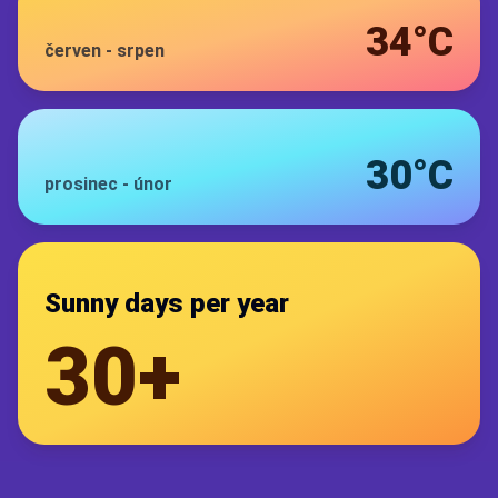
34°C
červen
-
srpen
30°C
prosinec
-
únor
Sunny days per year
30+