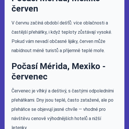
červen
V červnu začíná období dešťů: více oblačnosti a
častější přeháňky, i když teploty zůstávají vysoké.
Pokud vám nevadí občasné lijáky, červen může
nabídnout méně turistů a příjemně teplé moře.
Počasí Mérida, Mexiko -
červenec
Červenec je vlhký a deštivý, s častými odpoledními
přeháňkami. Dny jsou teplé, často zatažené, ale po
přeháňce se objevují jasné chvíle — vhodné pro
návštěvu cenově výhodnějších hotelů a nižší
letenky.