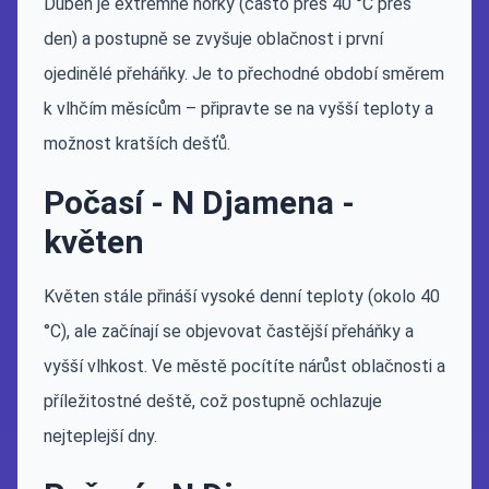
Duben je extrémně horký (často přes 40 °C přes
den) a postupně se zvyšuje oblačnost i první
ojedinělé přeháňky. Je to přechodné období směrem
k vlhčím měsícům – připravte se na vyšší teploty a
možnost kratších dešťů.
Počasí - N Djamena -
květen
Květen stále přináší vysoké denní teploty (okolo 40
°C), ale začínají se objevovat častější přeháňky a
vyšší vlhkost. Ve městě pocítíte nárůst oblačnosti a
příležitostné deště, což postupně ochlazuje
nejteplejší dny.