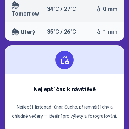
🌦️
34°C / 27°C
💧 0 mm
Tomorrow
🌦️
35°C / 26°C
💧 1 mm
Úterý
Nejlepší čas k návštěvě
Nejlepší: listopad–únor. Sucho, příjemnější dny a
chladné večery — ideální pro výlety a fotografování.