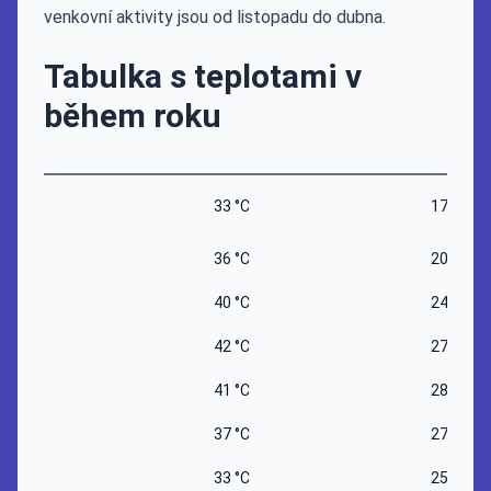
venkovní aktivity jsou od listopadu do dubna.
Tabulka s teplotami v
během roku
33 °C
17 °C
36 °C
20 °C
40 °C
24 °C
42 °C
27 °C
41 °C
28 °C
37 °C
27 °C
33 °C
25 °C