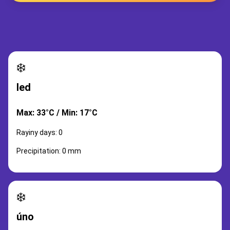
❄️
led
Max: 33°C / Min: 17°C
Rayiny days: 0
Precipitation: 0 mm
❄️
úno