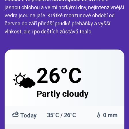
jasnou oblohou a velmi horkými dny, nejintenzivnější
vedra jsou na jaře. Krátké monzunové období od
června do září přináší prudké přeháňky a vyšší
vlhkost, ale i po deštích zůstává teplo.
26°C
🌤️
Partly cloudy
⛅
35°C / 26°C
💧 0 mm
Today