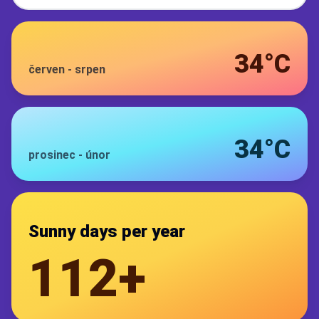
34°C
červen
-
srpen
34°C
prosinec
-
únor
Sunny days per year
112+