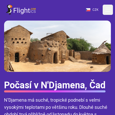
CZK
Počasí v N'Djamena, Čad
N'Djamena má suché, tropické podnebí s velmi
vysokými teplotami po většinu roku. Dlouhé suché
období trvá přibližně od listopadu do května s