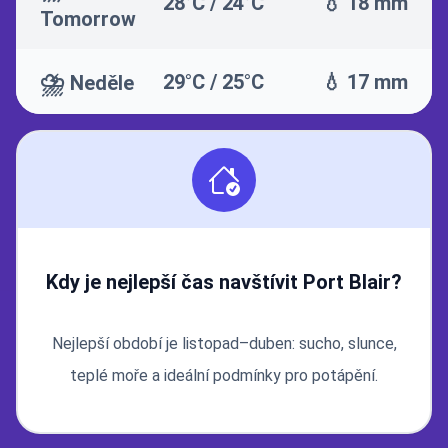
28°C / 24°C
💧 18 mm
Tomorrow
⛈️
29°C / 25°C
💧 17 mm
Neděle
Kdy je nejlepší čas navštívit Port Blair?
Nejlepší období je listopad–duben: sucho, slunce,
teplé moře a ideální podmínky pro potápění.