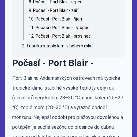
Počasí - Port Blair - srpen
Počasí - Port Blair - září
Počasí - Port Blair - říjen
Počasí - Port Blair - listopad
Počasí - Port Blair - prosinec
Tabulka s teplotami v během roku
Počasí - Port Blair -
Port Blair na Andamanských ostrovech má typické
tropické klima: stabilně vysoké teploty celý rok
(denní průměry kolem 28–30 °C, noční kolem 25–27
°C), teplé moře (28–30 °C) a výrazné období
monzunu. Nejlepší období pro plážovou dovolenou a
potápění je suchá sezóna od prosince do dubna,
zatímco od května do října převažují silné srážky a