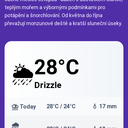
teplým mořem a výbornými podmínkami pro
potápění a šnorchlování. Od května do října
převažují monzunové deště a kratší sluneční úseky.
28°C
🌦️
Drizzle
⛈️
28°C / 24°C
💧 17 mm
Today
🌧️