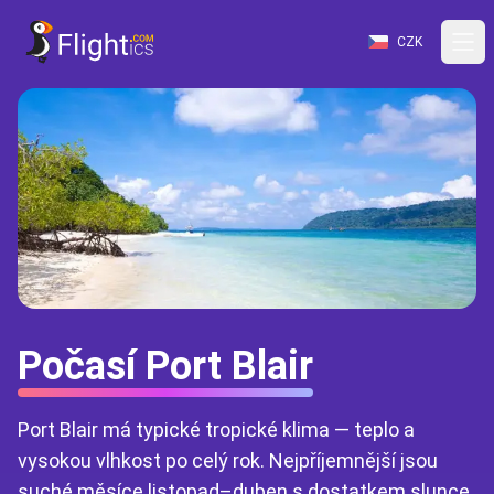
CZK
Počasí Port Blair
Port Blair má typické tropické klima — teplo a
vysokou vlhkost po celý rok. Nejpříjemnější jsou
suché měsíce listopad–duben s dostatkem slunce,