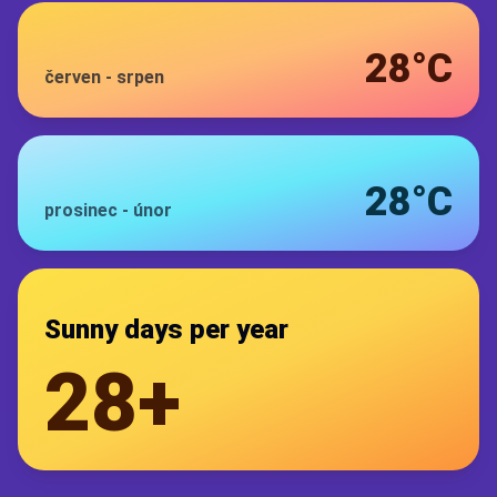
28°C
červen
-
srpen
28°C
prosinec
-
únor
Sunny days per year
28+