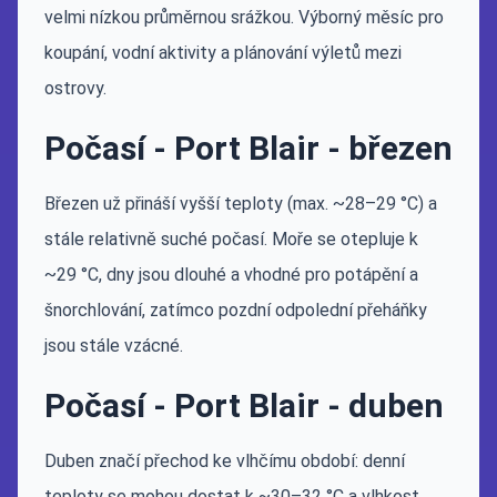
velmi nízkou průměrnou srážkou. Výborný měsíc pro
koupání, vodní aktivity a plánování výletů mezi
ostrovy.
Počasí - Port Blair - březen
Březen už přináší vyšší teploty (max. ~28–29 °C) a
stále relativně suché počasí. Moře se otepluje k
~29 °C, dny jsou dlouhé a vhodné pro potápění a
šnorchlování, zatímco pozdní odpolední přeháňky
jsou stále vzácné.
Počasí - Port Blair - duben
Duben značí přechod ke vlhčímu období: denní
teploty se mohou dostat k ~30–32 °C a vlhkost