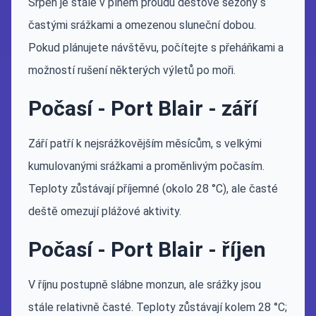
Srpen je stále v plném proudu dešťové sezóny s
častými srážkami a omezenou sluneční dobou.
Pokud plánujete návštěvu, počítejte s přeháňkami a
možností rušení některých výletů po moři.
Počasí - Port Blair - září
Září patří k nejsrážkovějším měsícům, s velkými
kumulovanými srážkami a proměnlivým počasím.
Teploty zůstávají příjemné (okolo 28 °C), ale časté
deště omezují plážové aktivity.
Počasí - Port Blair - říjen
V říjnu postupně slábne monzun, ale srážky jsou
stále relativně časté. Teploty zůstávají kolem 28 °C;