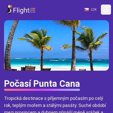
CZK
Počasí Punta Cana
Tropická destinace s příjemným počasím po celý
rok, teplým mořem a stálými pasáty. Suché období
mezi prosincem a dubnem přináší méně srážek a