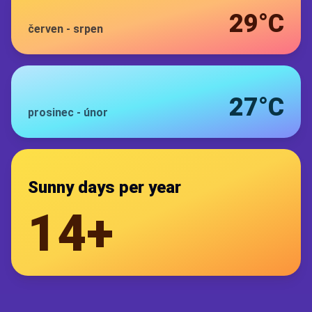
29°C
červen
-
srpen
27°C
prosinec
-
únor
Sunny days per year
14+