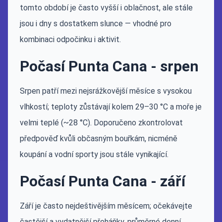
tomto období je často vyšší i oblačnost, ale stále
jsou i dny s dostatkem slunce — vhodné pro
kombinaci odpočinku i aktivit.
Počasí Punta Cana - srpen
Srpen patří mezi nejsrážkovější měsíce s vysokou
vlhkostí; teploty zůstávají kolem 29–30 °C a moře je
velmi teplé (~28 °C). Doporučeno zkontrolovat
předpověď kvůli občasným bouřkám, nicméně
koupání a vodní sporty jsou stále vynikající.
Počasí Punta Cana - září
Září je často nejdeštivějším měsícem; očekávejte
častější a vydatnější přeháňky, průměrné denní