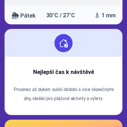
🌦️
30°C / 27°C
💧 1 mm
Pátek
Nejlepší čas k návštěvě
Prosinec až duben: sušší období s více slunečnými
dny, ideální pro plážové aktivity a výlety.