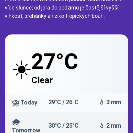
více slunce; od jara do podzimu je častější vyšší
vlhkost, přeháňky a riziko tropických bouří.
27°C
☀️
Clear
⛈️
29°C / 26°C
💧 3 mm
Today
🌧️
30°C / 25°C
💧 2 mm
Tomorrow