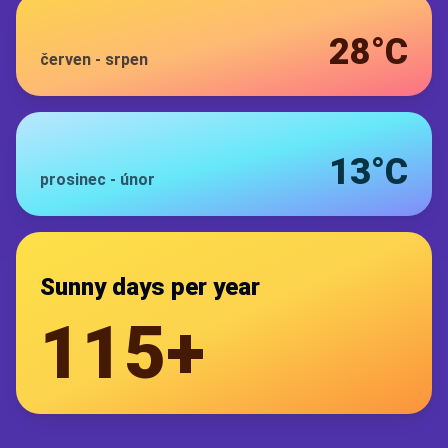
28°C
červen
-
srpen
13°C
prosinec
-
únor
Sunny days per year
115+