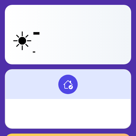
-
☀️
-