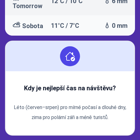
12°C / 10°C
💧 6 mm
Tomorrow
⛅
11°C / 7°C
💧 0 mm
Sobota
Kdy je nejlepší čas na návštěvu?
Léto (červen–srpen) pro mírné počasí a dlouhé dny,
zima pro polární záři a méně turistů.