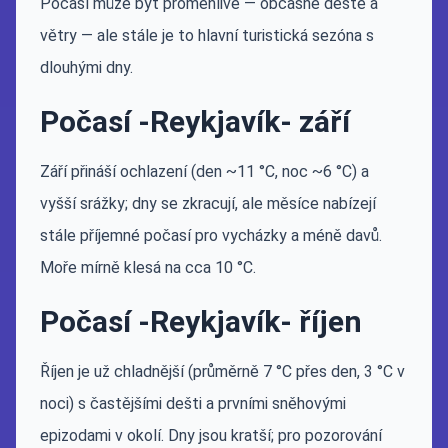
Počasí může být proměnlivé — občasné deště a
větry — ale stále je to hlavní turistická sezóna s
dlouhými dny.
Počasí -Reykjavík- září
Září přináší ochlazení (den ~11 °C, noc ~6 °C) a
vyšší srážky; dny se zkracují, ale měsíce nabízejí
stále příjemné počasí pro vycházky a méně davů.
Moře mírně klesá na cca 10 °C.
Počasí -Reykjavík- říjen
Říjen je už chladnější (průměrně 7 °C přes den, 3 °C v
noci) s častějšími dešti a prvními sněhovými
epizodami v okolí. Dny jsou kratší; pro pozorování