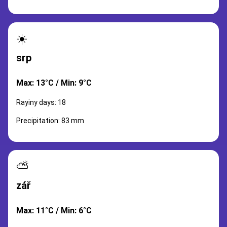
☀️
srp
Max: 13°C / Min: 9°C
Rayiny days: 18
Precipitation: 83 mm
⛅
zář
Max: 11°C / Min: 6°C