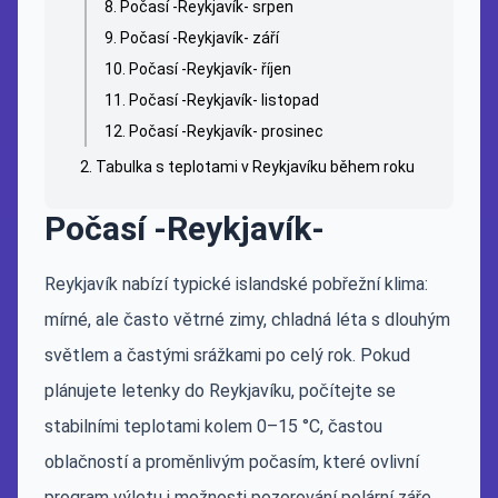
Počasí -Reykjavík- srpen
Počasí -Reykjavík- září
Počasí -Reykjavík- říjen
Počasí -Reykjavík- listopad
Počasí -Reykjavík- prosinec
Tabulka s teplotami v Reykjavíku během roku
Počasí -Reykjavík-
Reykjavík nabízí typické islandské pobřežní klima:
mírné, ale často větrné zimy, chladná léta s dlouhým
světlem a častými srážkami po celý rok. Pokud
plánujete letenky do Reykjavíku, počítejte se
stabilními teplotami kolem 0–15 °C, častou
oblačností a proměnlivým počasím, které ovlivní
program výletu i možnosti pozorování polární záře.