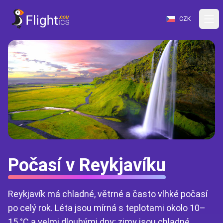
CZK
Počasí v Reykjavíku
Reykjavík má chladné, větrné a často vlhké počasí
po celý rok. Léta jsou mírná s teplotami okolo 10–
15 °C a velmi dlouhými dny; zimy jsou chladné,