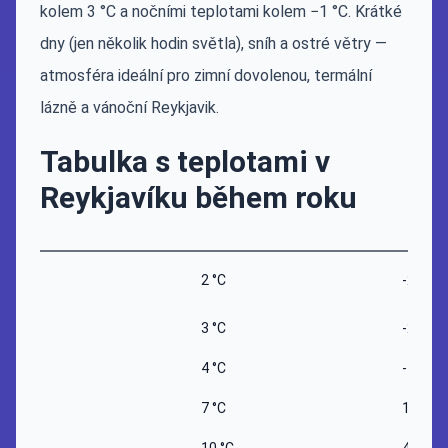
kolem 3 °C a nočními teplotami kolem −1 °C. Krátké
dny (jen několik hodin světla), sníh a ostré větry —
atmosféra ideální pro zimní dovolenou, termální
lázně a vánoční Reykjavik.
Tabulka s teplotami v
Reykjavíku během roku
2 °C
-2 °C
3 °C
-2 °C
4 °C
-1 °C
7 °C
1 °C