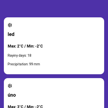
❄️
led
Max: 2°C / Min: -2°C
Rayiny days: 18
Precipitation: 99 mm
❄️
úno
Max: 3°C / Min: -2°C