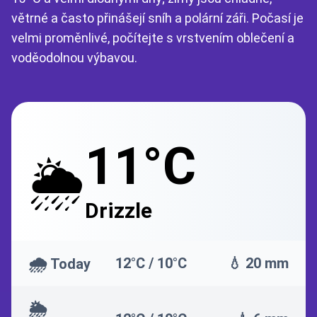
větrné a často přinášejí sníh a polární záři. Počasí je
velmi proměnlivé, počítejte s vrstvením oblečení a
voděodolnou výbavou.
11°C
🌦️
Drizzle
🌧️
12°C / 10°C
💧 20 mm
Today
🌦️