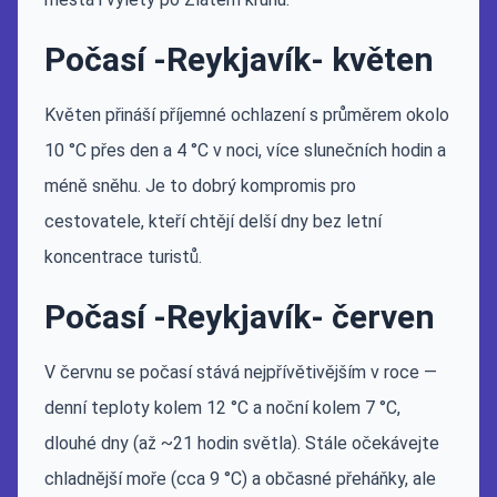
Počasí -Reykjavík- květen
Květen přináší příjemné ochlazení s průměrem okolo
10 °C přes den a 4 °C v noci, více slunečních hodin a
méně sněhu. Je to dobrý kompromis pro
cestovatele, kteří chtějí delší dny bez letní
koncentrace turistů.
Počasí -Reykjavík- červen
V červnu se počasí stává nejpřívětivějším v roce —
denní teploty kolem 12 °C a noční kolem 7 °C,
dlouhé dny (až ~21 hodin světla). Stále očekávejte
chladnější moře (cca 9 °C) a občasné přeháňky, ale