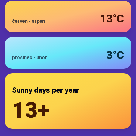
13°C
červen
-
srpen
3°C
prosinec
-
únor
Sunny days per year
13+