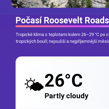
Počasí Roosevelt Roads
Tropické klima s teplotami kolem 26–29 °C po c
tropických bouří; nejsušší a nejpříjemnější měsí
26°C
🌤️
Partly cloudy