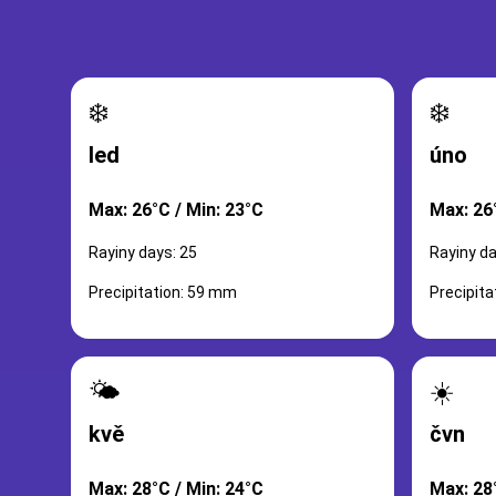
❄️
❄️
led
úno
Max: 26°C / Min: 23°C
Max: 26
Rayiny days: 25
Rayiny da
Precipitation: 59 mm
Precipit
🌤️
☀️
kvě
čvn
Max: 28°C / Min: 24°C
Max: 28