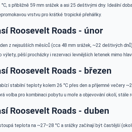
°C, s přibližně 59 mm srážek a asi 25 deštivými dny. Ideální doba 
epromokavou vrstvu pro krátké tropické přeháňky.
sí Roosevelt Roads - únor
jeden z nejsušších měsíců (cca 48 mm srážek, ~22 deštivých d
 výlety, pěší procházky i rezervaci levnějších letenek mimo hlav
sí Roosevelt Roads - březen
bízí stabilní teploty kolem 26 °C přes den a příjemné večery ~2
á volba pro kombinaci pobytu u moře a objevování okolí, stále r
sí Roosevelt Roads - duben
toupá teplota na ~27–28 °C a srážky začínají být častější (okolo