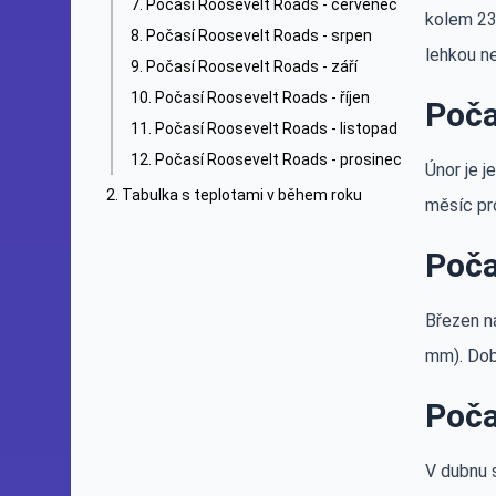
Počasí Roosevelt Roads - červenec
kolem 23 
Počasí Roosevelt Roads - srpen
lehkou n
Počasí Roosevelt Roads - září
Počasí Roosevelt Roads - říjen
Poča
Počasí Roosevelt Roads - listopad
Počasí Roosevelt Roads - prosinec
Únor je 
Tabulka s teplotami v během roku
měsíc pro
Poča
Březen na
mm). Dobr
Poča
V dubnu s