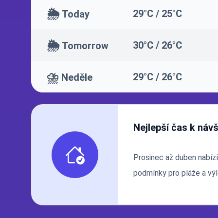
🌦️
29°C / 25°C
Today
🌦️
30°C / 26°C
Tomorrow
⛈️
29°C / 26°C
Neděle
Nejlepší čas k náv
Prosinec až duben nabízí
podmínky pro pláže a výl