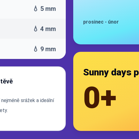
💧 5 mm
prosinec
-
únor
💧 4 mm
💧 9 mm
Sunny days p
štěvě
0+
 nejméně srážek a ideální
ety.