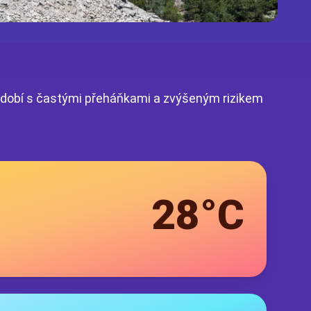
 období s častými přeháňkami a zvýšeným rizikem
28°C