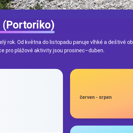
 (Portoriko)
elý rok. Od května do listopadu panuje vlhké a deštivé
ce pro plážové aktivity jsou prosinec–duben.
červen
-
srpen