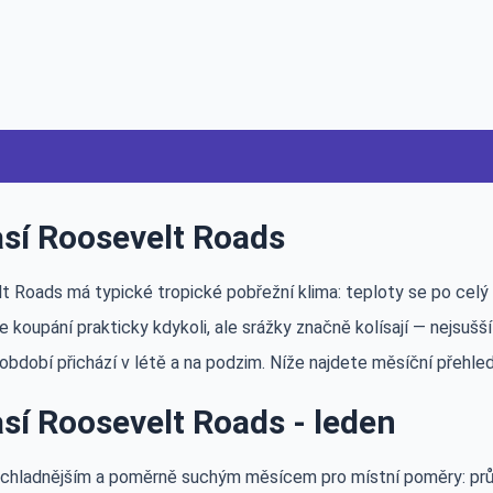
sí Roosevelt Roads
t Roads má typické tropické pobřežní klima: teploty se po celý
 koupání prakticky kdykoli, ale srážky značně kolísají — nejsušší
bdobí přichází v létě a na podzim. Níže najdete měsíční přehled 
sí Roosevelt Roads - leden
 chladnějším a poměrně suchým měsícem pro místní poměry: pr