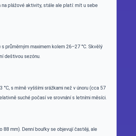
na plážové aktivity, stále ale platí: mít u sebe
nů) s průměrným maximem kolem 26–27 °C. Skvělý
ní deštivou sezónu.
3 °C, s mírně vyššími srážkami než v únoru (cca 57
elativně suché počasí ve srovnání s letními měsíci.
 88 mm). Denní bouřky se objevují častěji, ale