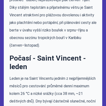
Díky stálým teplotám a přijatelnému větru je Saint
Vincent atraktivní pro plážovou dovolenou i aktivity
jako plachtění nebo potápění; při plánování cesty ale
berte v úvahu vyšší riziko bouřek v srpnu–říjnu a
obecnou sezónu tropických bouří v Karibiku
(červen–listopad).
Počasí - Saint Vincent -
leden
Leden je na Saint Vincentu jedním z nejpříjemnějších
měsíců pro cestování: průměrné denní maximum
kolem 26 °C a nízké srážky (cca 38 mm, ~21
deštivých dnů). Dny bývají částečně slunečné, noční