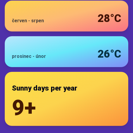
28°C
červen
-
srpen
26°C
prosinec
-
únor
Sunny days per year
9+