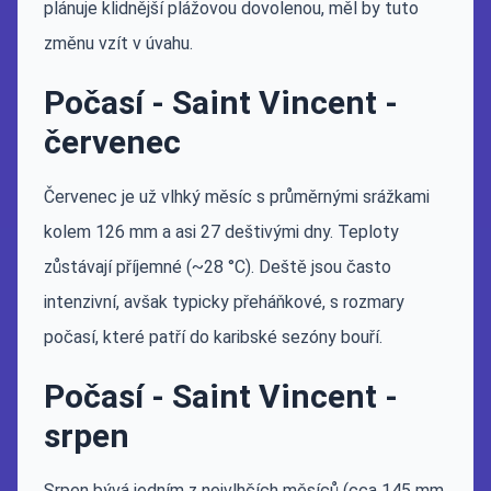
plánuje klidnější plážovou dovolenou, měl by tuto
změnu vzít v úvahu.
Počasí - Saint Vincent -
červenec
Červenec je už vlhký měsíc s průměrnými srážkami
kolem 126 mm a asi 27 deštivými dny. Teploty
zůstávají příjemné (~28 °C). Deště jsou často
intenzivní, avšak typicky přeháňkové, s rozmary
počasí, které patří do karibské sezóny bouří.
Počasí - Saint Vincent -
srpen
Srpen bývá jedním z nejvlhčích měsíců (cca 145 mm