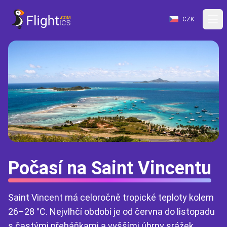
CZK
Počasí na Saint Vincentu
Saint Vincent má celoročně tropické teploty kolem
26–28 °C. Nejvlhčí období je od června do listopadu
s častými přeháňkami a vyššími úhrny srážek,