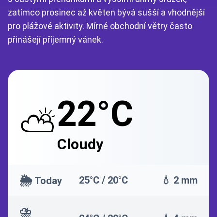
zatímco prosinec až květen bývá sušší a vhodnější
pro plážové aktivity. Mírné obchodní větry často
přinášejí příjemný vánek.
22°C
⛅
Cloudy
🌦️
25°C / 20°C
💧 2 mm
Today
⛈️