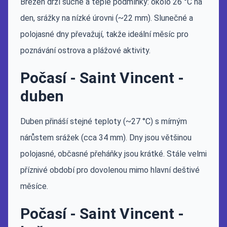
Březen drží suché a teplé podmínky: okolo 26 °C na
den, srážky na nízké úrovni (~22 mm). Slunečné a
polojasné dny převažují, takže ideální měsíc pro
poznávání ostrova a plážové aktivity.
Počasí - Saint Vincent -
duben
Duben přináší stejné teploty (~27 °C) s mírným
nárůstem srážek (cca 34 mm). Dny jsou většinou
polojasné, občasné přeháňky jsou krátké. Stále velmi
příznivé období pro dovolenou mimo hlavní deštivé
měsíce.
Počasí - Saint Vincent -