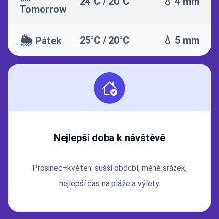
24°C / 20°C
💧 4 mm
Tomorrow
🌦️
25°C / 20°C
💧 5 mm
Pátek
Nejlepší doba k návštěvě
Prosinec–květen: sušší období, méně srážek,
nejlepší čas na pláže a výlety.