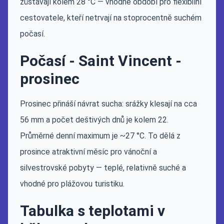
zůstávají kolem 28 °C — vhodné období pro flexibilní
cestovatele, kteří netrvají na stoprocentně suchém
počasí.
Počasí - Saint Vincent -
prosinec
Prosinec přináší návrat sucha: srážky klesají na cca
56 mm a počet deštivých dnů je kolem 22.
Průměrné denní maximum je ~27 °C. To dělá z
prosince atraktivní měsíc pro vánoční a
silvestrovské pobyty — teplé, relativně suché a
vhodné pro plážovou turistiku.
Tabulka s teplotami v