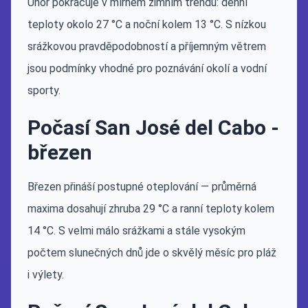
Únor pokračuje v mírném zimním trendu: denní
teploty okolo 27 °C a noční kolem 13 °C. S nízkou
srážkovou pravděpodobností a příjemným větrem
jsou podmínky vhodné pro poznávání okolí a vodní
sporty.
Počasí San José del Cabo -
březen
Březen přináší postupné oteplování — průměrná
maxima dosahují zhruba 29 °C a ranní teploty kolem
14 °C. S velmi málo srážkami a stále vysokým
počtem slunečných dnů jde o skvělý měsíc pro pláž
i výlety.