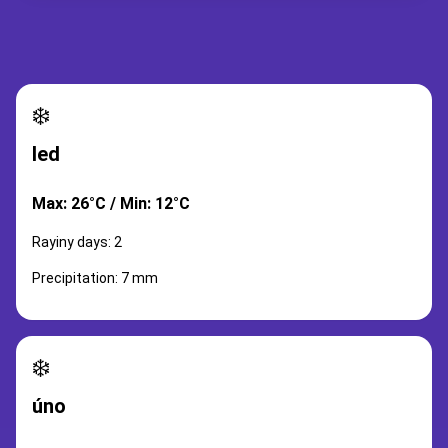
❄️
led
Max: 26°C / Min: 12°C
Rayiny days: 2
Precipitation: 7 mm
❄️
úno