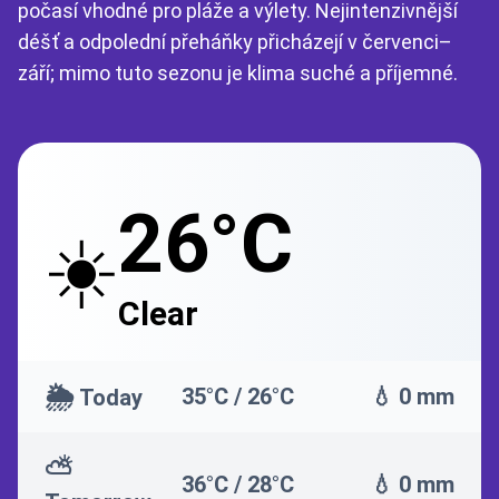
počasí vhodné pro pláže a výlety. Nejintenzivnější
déšť a odpolední přeháňky přicházejí v červenci–
září; mimo tuto sezonu je klima suché a příjemné.
26°C
☀️
Clear
🌦️
35°C / 26°C
💧 0 mm
Today
⛅
36°C / 28°C
💧 0 mm