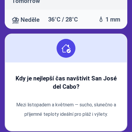
Tomorrow
⛈️
36°C / 28°C
💧 1 mm
Neděle
Kdy je nejlepší čas navštívit San José
del Cabo?
Mezi listopadem a květnem — sucho, slunečno a
příjemné teploty ideální pro pláž i výlety.