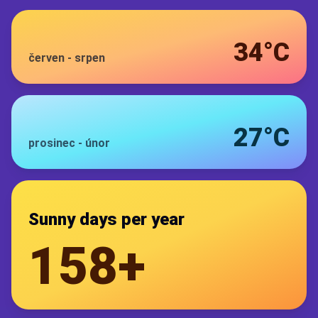
34°C
červen
-
srpen
27°C
prosinec
-
únor
Sunny days per year
158+