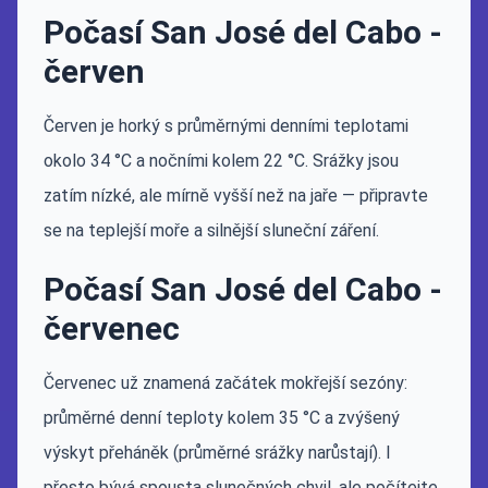
Počasí San José del Cabo -
červen
Červen je horký s průměrnými denními teplotami
okolo 34 °C a nočními kolem 22 °C. Srážky jsou
zatím nízké, ale mírně vyšší než na jaře — připravte
se na teplejší moře a silnější sluneční záření.
Počasí San José del Cabo -
červenec
Červenec už znamená začátek mokřejší sezóny:
průměrné denní teploty kolem 35 °C a zvýšený
výskyt přeháněk (průměrné srážky narůstají). I
přesto bývá spousta slunečných chvil, ale počítejte