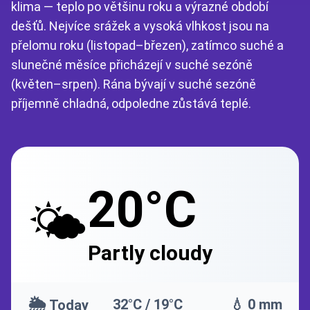
klima — teplo po většinu roku a výrazné období
dešťů. Nejvíce srážek a vysoká vlhkost jsou na
přelomu roku (listopad–březen), zatímco suché a
slunečné měsíce přicházejí v suché sezóně
(květen–srpen). Rána bývají v suché sezóně
příjemně chladná, odpoledne zůstává teplé.
20°C
🌤️
Partly cloudy
🌦️
32°C / 19°C
💧 0 mm
Today