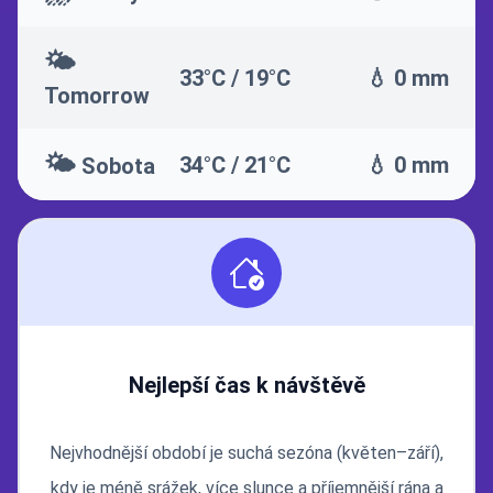
🌤️
33°C / 19°C
💧 0 mm
Tomorrow
🌤️
34°C / 21°C
💧 0 mm
Sobota
Nejlepší čas k návštěvě
Nejvhodnější období je suchá sezóna (květen–září),
kdy je méně srážek, více slunce a příjemnější rána a