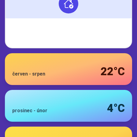
22°C
červen
-
srpen
4°C
prosinec
-
únor