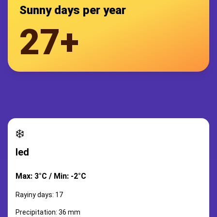
Sunny days per year
27+
❄️
led
Max: 3°C / Min: -2°C
Rayiny days: 17
Precipitation: 36 mm