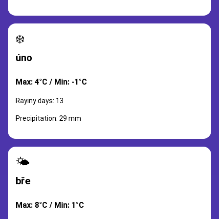
❄️
úno
Max: 4°C / Min: -1°C
Rayiny days: 13
Precipitation: 29 mm
🌤️
bře
Max: 8°C / Min: 1°C