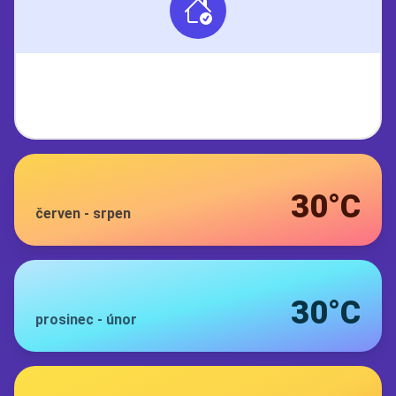
30°C
červen
-
srpen
30°C
prosinec
-
únor