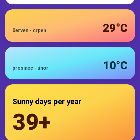
29°C
červen
-
srpen
10°C
prosinec
-
únor
Sunny days per year
39+