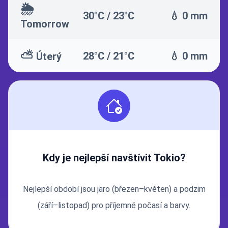
🌦️
30°C / 23°C
💧 0 mm
Tomorrow
⛅
28°C / 21°C
💧 0 mm
Úterý
Kdy je nejlepší navštívit Tokio?
Nejlepší období jsou jaro (březen–květen) a podzim
(září–listopad) pro příjemné počasí a barvy.