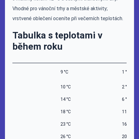
Vhodné pro vánoční trhy a městské aktivity;
vrstvené oblečení oceníte při večerních teplotách.
Tabulka s teplotami v
během roku
9 °C
1 °C
10 °C
2 °C
14 °C
6 °C
18 °C
11 °C
23 °C
16 °C
26 °C
20 °C