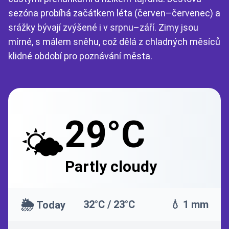
sezóna probíhá začátkem léta (červen–červenec) a
srážky bývají zvýšené i v srpnu–září. Zimy jsou
mírné, s málem sněhu, což dělá z chladných měsíců
klidné období pro poznávání města.
29°C
🌤️
Partly cloudy
🌦️
32°C / 23°C
💧 1 mm
Today