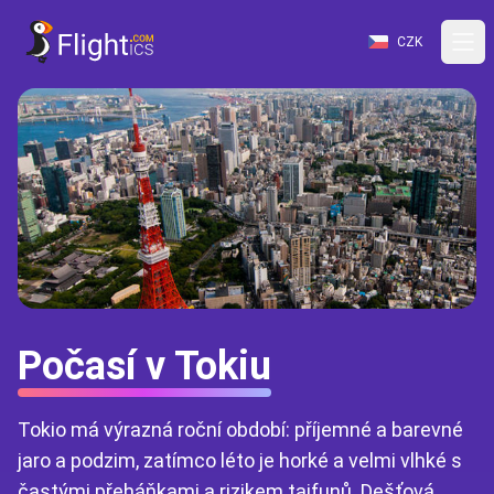
CZK
Počasí v Tokiu
Tokio má výrazná roční období: příjemné a barevné
jaro a podzim, zatímco léto je horké a velmi vlhké s
častými přeháňkami a rizikem tajfunů. Dešťová