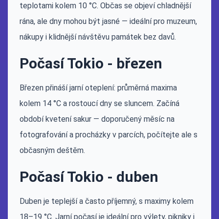
teplotami kolem 10 °C. Občas se objeví chladnější
rána, ale dny mohou být jasné — ideální pro muzeum,
nákupy i klidnější návštěvu památek bez davů.
Počasí Tokio - březen
Březen přináší jarní oteplení: průměrná maxima
kolem 14 °C a rostoucí dny se sluncem. Začíná
období kvetení sakur — doporučený měsíc na
fotografování a procházky v parcích, počítejte ale s
občasným deštěm.
Počasí Tokio - duben
Duben je teplejší a často příjemný, s maximy kolem
18–19 °C. Jarní počasí je ideální pro výlety, pikniky i