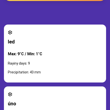
❄️
led
Max: 9°C / Min: 1°C
Rayiny days: 9
Precipitation: 43 mm
❄️
úno