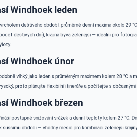
sí Windhoek leden
 vrcholem deštivého období: průměrné denní maxima okolo 29 °C 
počet deštivých dní), krajina bývá zelenější — ideální pro fotogra
ýlety.
sí Windhoek únor
podobně vlhký jako leden s průměrným maximem kolem 28 °C a mí
ysoký, proto plánujte flexibilní itineráře a počítejte s občasným
sí Windhoek březen
ináší postupné snižování srážek a denní teploty kolem 27 °C. Dny
k suššímu období — vhodný měsíc pro kombinaci zelenější krajiny