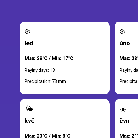
❄️
❄️
led
úno
Max: 29°C / Min: 17°C
Max: 28
Rayiny days: 13
Rayiny da
Precipitation: 73 mm
Precipit
🌤️
☀️
kvě
čvn
Max: 23°C / Min: 8°C
Max: 21°