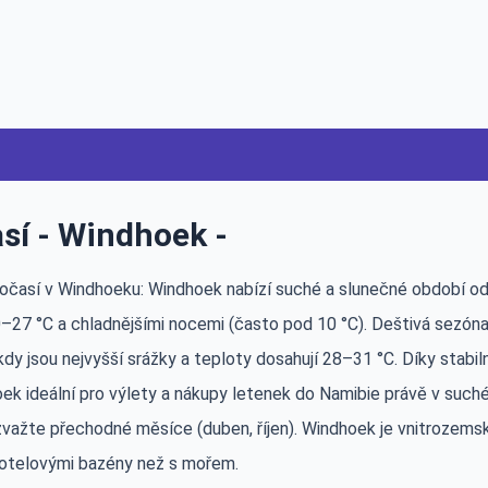
sí - Windhoek -
počasí v Windhoeku: Windhoek nabízí suché a slunečné období od
27 °C a chladnějšími nocemi (často pod 10 °C). Deštivá sezóna př
 kdy jsou nejvyšší srážky a teploty dosahují 28–31 °C. Díky sta
ek ideální pro výlety a nákupy letenek do Namibie právě v suchém
zvažte přechodné měsíce (duben, říjen). Windhoek je vnitrozemsk
hotelovými bazény než s mořem.