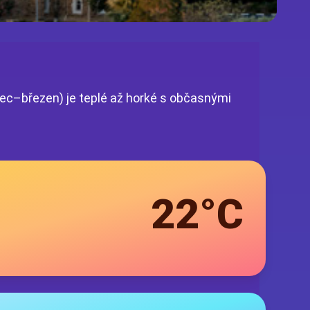
nec–březen) je teplé až horké s občasnými
22°C