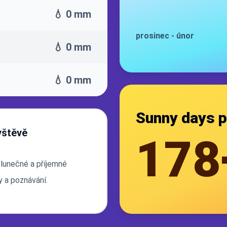
💧 0 mm
prosinec
-
únor
💧 0 mm
💧 0 mm
Sunny days p
vštěvě
178
slunečné a příjemné
ty a poznávání.