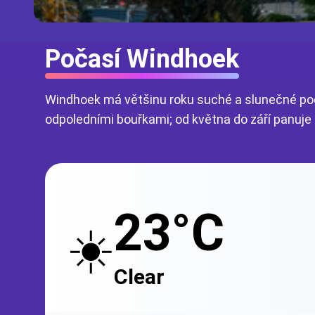
Počasí Windhoek
Windhoek má většinu roku suché a slunečné poča
odpoledními bouřkami; od května do září panuje 
23°C
☀️
Clear