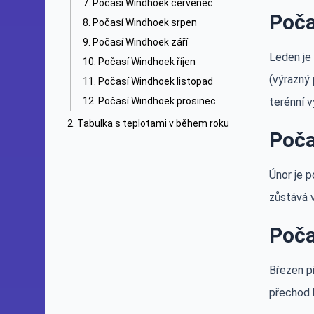
Počasí Windhoek červenec
Poča
Počasí Windhoek srpen
Počasí Windhoek září
Leden je
Počasí Windhoek říjen
(výrazný 
Počasí Windhoek listopad
Počasí Windhoek prosinec
terénní v
Tabulka s teplotami v během roku
Poča
Únor je 
zůstává v
Poča
Březen př
přechod 