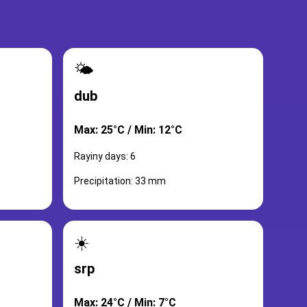
🌤️
dub
Max: 25°C / Min: 12°C
Rayiny days: 6
Precipitation: 33 mm
☀️
srp
Max: 24°C / Min: 7°C