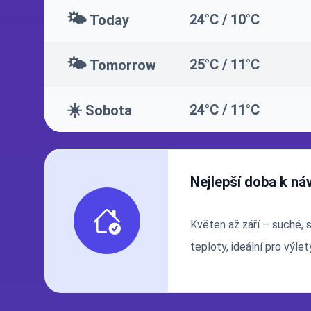
🌤️
24°C / 10°C
Today
🌤️
25°C / 11°C
Tomorrow
☀️
24°C / 11°C
Sobota
Nejlepší doba k ná
Květen až září – suché, 
teploty, ideální pro výle