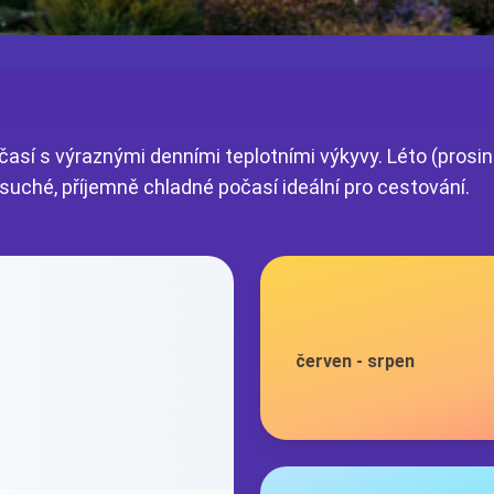
sí s výraznými denními teplotními výkyvy. Léto (prosi
suché, příjemně chladné počasí ideální pro cestování.
červen
-
srpen