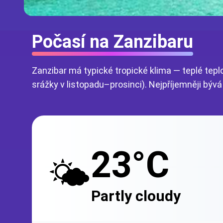
Počasí na Zanzibaru
Zanzibar má typické tropické klima — teplé teplo
srážky v listopadu–prosinci). Nejpříjemněji býv
23°C
🌤️
Partly cloudy