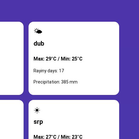
🌤️
dub
Max: 29°C / Min: 25°C
Rayiny days: 17
Precipitation: 385 mm
☀️
srp
Max: 27°C / Min: 23°C