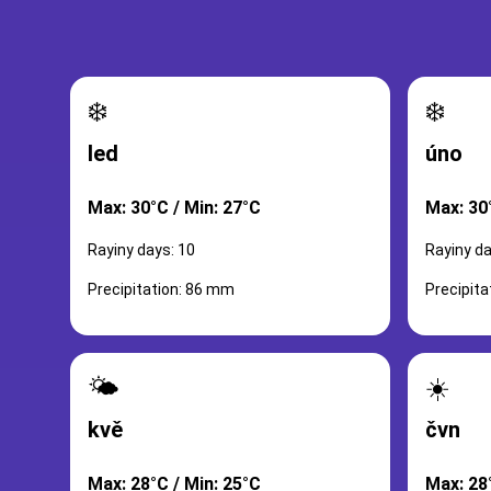
❄️
❄️
led
úno
Max: 30°C / Min: 27°C
Max: 30
Rayiny days: 10
Rayiny da
Precipitation: 86 mm
Precipit
🌤️
☀️
kvě
čvn
Max: 28°C / Min: 25°C
Max: 28