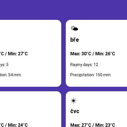
🌤️
bře
°C / Min: 27°C
Max: 30°C / Min: 26°C
ys: 5
Rayiny days: 12
ation: 54 mm
Precipitation: 150 mm
☀️
čvc
°C / Min: 24°C
Max: 27°C / Min: 23°C