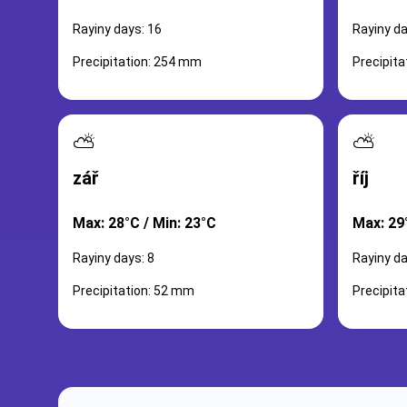
Rayiny days: 16
Rayiny da
Precipitation: 254 mm
Precipit
⛅
⛅
zář
říj
Max: 28°C / Min: 23°C
Max: 29
Rayiny days: 8
Rayiny da
Precipitation: 52 mm
Precipit