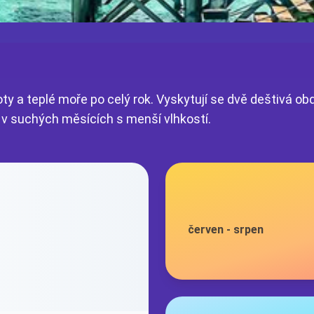
ty a teplé moře po celý rok. Vyskytují se dvě deštivá ob
á v suchých měsících s menší vlhkostí.
červen
-
srpen