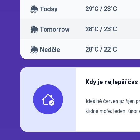
🌦️
29°C / 23°C
Today
🌦️
28°C / 23°C
Tomorrow
🌦️
28°C / 22°C
Neděle
Kdy je nejlepší čas
Ideálně červen až říjen p
klidné moře; leden–únor 