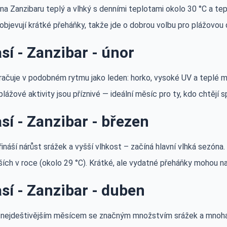
na Zanzibaru teplý a vlhký s denními teplotami okolo 30 °C a te
objevují krátké přeháňky, takže jde o dobrou volbu pro plážovou
sí - Zanzibar - únor
račuje v podobném rytmu jako leden: horko, vysoké UV a teplé m
 plážové aktivity jsou příznivé — ideální měsíc pro ty, kdo chtějí
sí - Zanzibar - březen
ináší nárůst srážek a vyšší vlhkost – začíná hlavní vlhká sezóna
ších v roce (okolo 29 °C). Krátké, ale vydatné přeháňky mohou na
sí - Zanzibar - duben
 nejdeštivějším měsícem se značným množstvím srážek a mnoha 