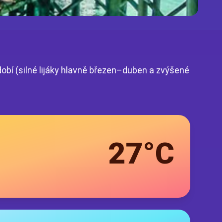
dobí (silné lijáky hlavně březen–duben a zvýšené
27°C