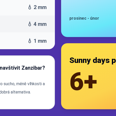
💧 2 mm
prosinec
-
únor
💧 4 mm
💧 1 mm
Sunny days p
 navštívit Zanzibar?
6+
ro sucho, méně vlhkosti a
dobrá alternativa.