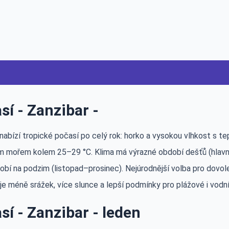
sí - Zanzibar -
 nabízí tropické počasí po celý rok: horko a vysokou vlhkost s 
m mořem kolem 25–29 °C. Klima má výrazné období dešťů (hlavn
dobí na podzim (listopad–prosinec). Nejúrodnější volba pro dovo
y je méně srážek, více slunce a lepší podmínky pro plážové i vodní 
sí - Zanzibar - leden