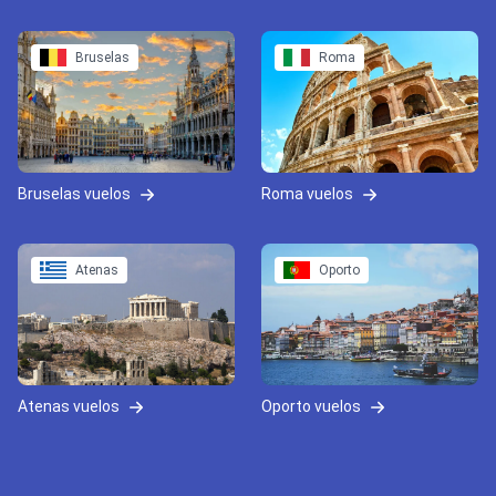
Bruselas
Roma
Bruselas vuelos
Roma vuelos
Atenas
Oporto
Atenas vuelos
Oporto vuelos