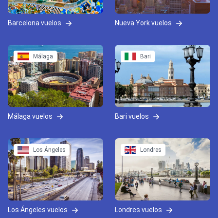
Barcelona vuelos
Nueva York vuelos
Málaga
Bari
Málaga vuelos
Bari vuelos
Los Ángeles
Londres
Los Ángeles vuelos
Londres vuelos