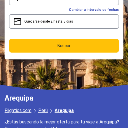
Cambiar a intervalo de fechas
Quedarse desde 2 hasta 5 días
2
5
Buscar
Arequipa
Flightics.com
Perú
Arequipa
¿Estás buscando la mejor oferta para tu viaje a Arequipa?