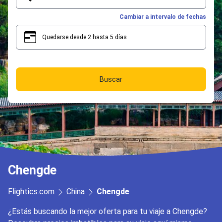
Cambiar a intervalo de fechas
Quedarse desde 2 hasta 5 días
2
5
Buscar
Chengde
Flightics.com
China
Chengde
¿Estás buscando la mejor oferta para tu viaje a Chengde?