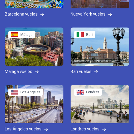
Barcelona vuelos
Nueva York vuelos
Málaga
Bari
Málaga vuelos
Bari vuelos
Los Ángeles
Londres
Los Ángeles vuelos
Londres vuelos