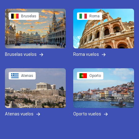
Bruselas
Roma
Bruselas vuelos
Roma vuelos
Atenas
Oporto
Atenas vuelos
Oporto vuelos