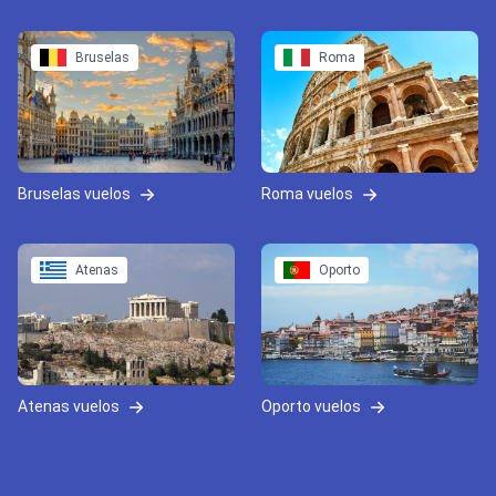
Bruselas
Roma
Bruselas vuelos
Roma vuelos
Atenas
Oporto
Atenas vuelos
Oporto vuelos