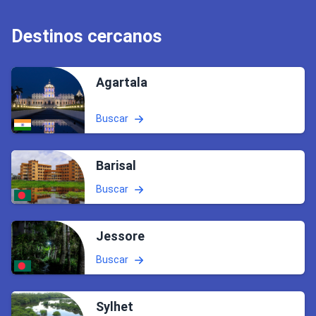
Destinos cercanos
Agartala
Buscar
Barisal
Buscar
Jessore
Buscar
Sylhet