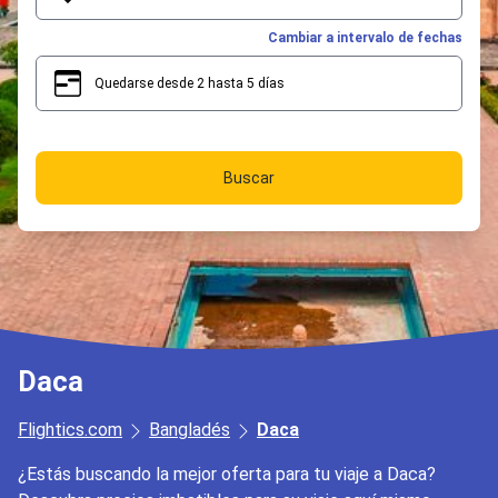
Cambiar a intervalo de fechas
Quedarse desde 2 hasta 5 días
2
5
Buscar
Daca
Flightics.com
Bangladés
Daca
¿Estás buscando la mejor oferta para tu viaje a Daca?