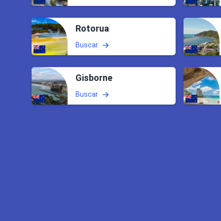
Rotorua
Buscar
Gisborne
Buscar