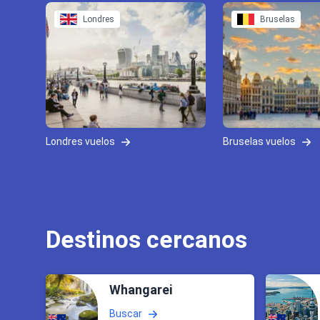
Londres
Bruselas
Londres vuelos
Bruselas vuelos
Destinos cercanos
Whangarei
Buscar