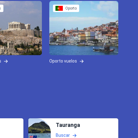
s
Oporto
s
Oporto vuelos
Tauranga
Buscar