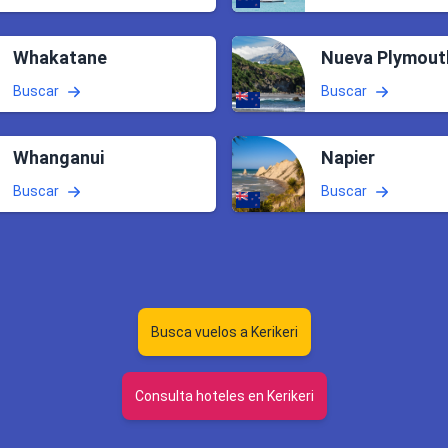
Whakatane
Nueva Plymout
Buscar
Buscar
Whanganui
Napier
Buscar
Buscar
Busca vuelos a Kerikeri
Consulta hoteles en Kerikeri