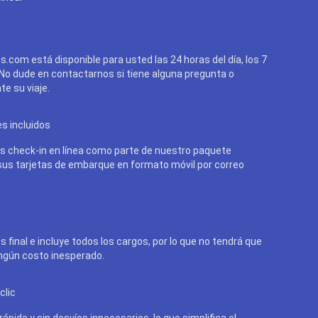
cs.com está disponible para usted las 24 horas del día, los 7
 No dude en contactarnos si tiene alguna pregunta o
e su viaje.
es incluidos
 check-in en línea como parte de nuestro paquete
 sus tarjetas de embarque en formato móvil por correo
s final e incluye todos los cargos, por lo que no tendrá que
ngún costo inesperado.
clic
ápida y sin desvíos innecesarios, lo que simplifica el