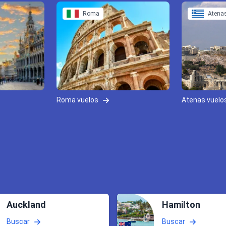
Roma
Atena
Roma vuelos
Atenas vuelo
Auckland
Hamilton
Buscar
Buscar