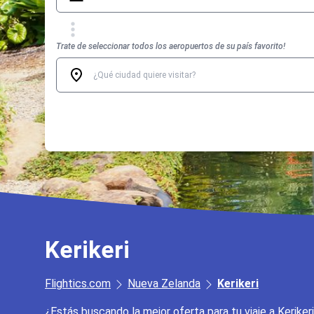
Trate de seleccionar todos los aeropuertos de su país favorito!
Kerikeri
Flightics.com
Nueva Zelanda
Kerikeri
¿Estás buscando la mejor oferta para tu viaje a Keriker