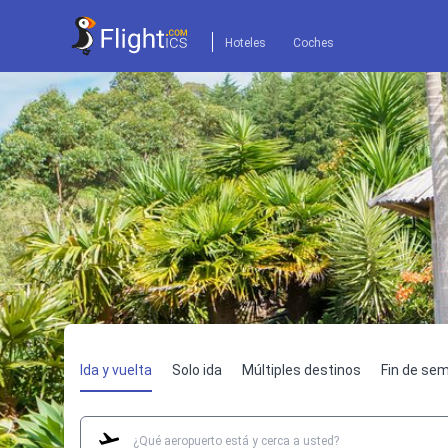
Hoteles
Coches
Ida y vuelta
Solo ida
Múltiples destinos
Fin de se