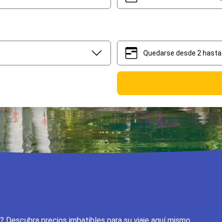
Quedarse desde 2 hasta 
2
5
i? Descubra precios imbatibles para su viaje aquí mismo