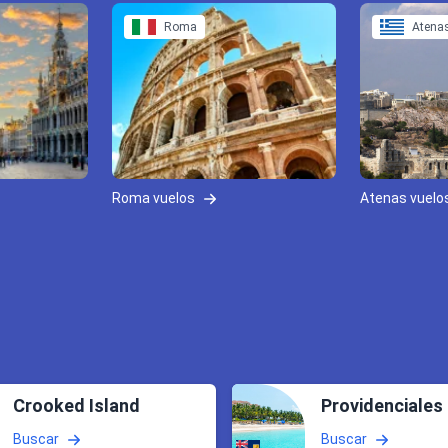
Roma
Atena
Roma vuelos
Atenas vuelo
Crooked Island
Providenciales
Buscar
Buscar