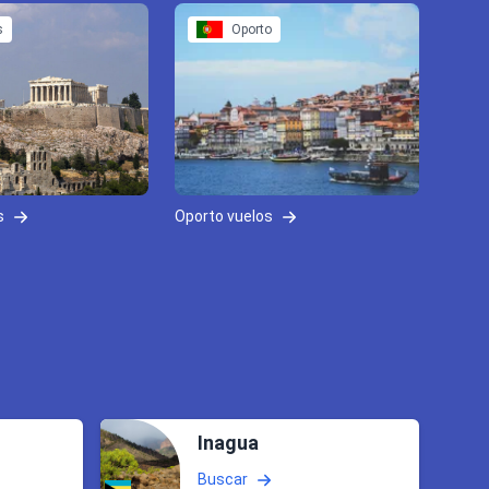
s
Oporto
s
Oporto vuelos
Inagua
Buscar