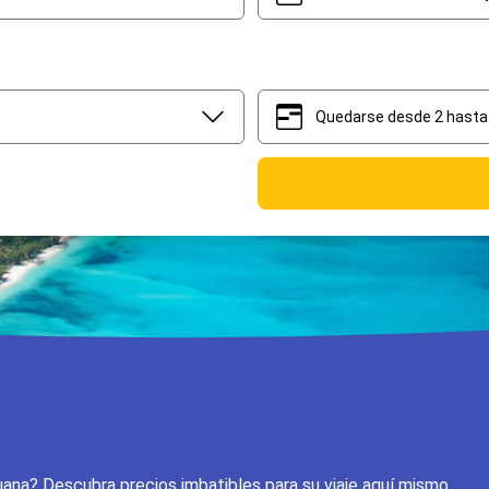
Quedarse desde 2 hasta 
2
5
uana? Descubra precios imbatibles para su viaje aquí mismo