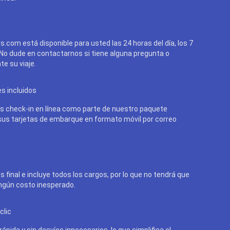
cs.com está disponible para usted las 24 horas del día, los 7
 No dude en contactarnos si tiene alguna pregunta o
e su viaje.
es incluidos
 check-in en línea como parte de nuestro paquete
 sus tarjetas de embarque en formato móvil por correo
s final e incluye todos los cargos, por lo que no tendrá que
ngún costo inesperado.
clic
ápida y sin desvíos innecesarios, lo que simplifica el