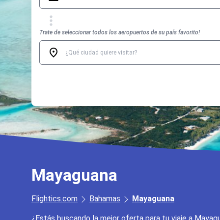
Trate de seleccionar todos los aeropuertos de su país favorito!
Mayaguana
Flightics.com
Bahamas
Mayaguana
¿Estás buscando la mejor oferta para tu viaje a Mayag