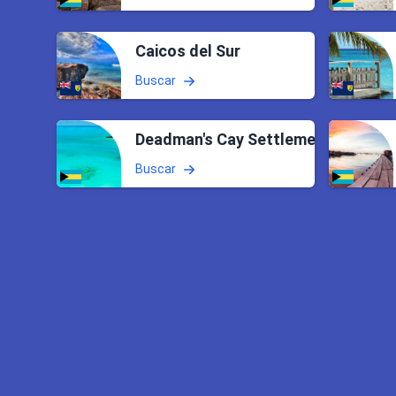
Caicos del Sur
Buscar
Deadman's Cay Settlement
Buscar