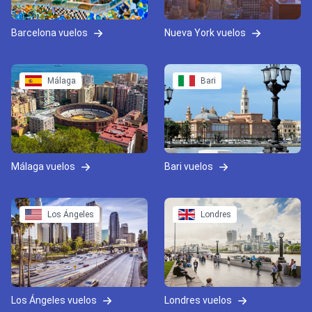
Barcelona vuelos
Nueva York vuelos
Málaga
Bari
Málaga vuelos
Bari vuelos
Los Ángeles
Londres
Los Ángeles vuelos
Londres vuelos