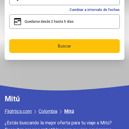
Cambiar a intervalo de fechas
Quedarse desde 2 hasta 5 días
2
5
Buscar
Mitú
Flightics.com
Colombia
Mitú
¿Estás buscando la mejor oferta para tu viaje a Mitú?