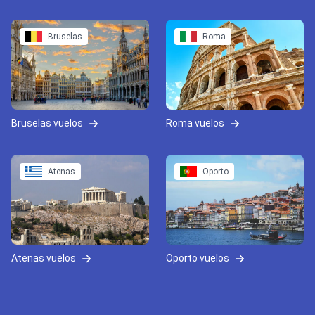
Bruselas
Roma
Bruselas vuelos
Roma vuelos
Atenas
Oporto
Atenas vuelos
Oporto vuelos