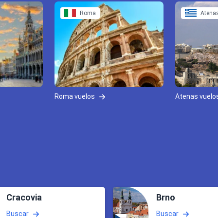
Roma
Atena
Roma vuelos
Atenas vuelo
Cracovia
Brno
Buscar
Buscar