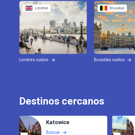
Londres
Bruselas
Londres vuelos
Bruselas vuelos
Destinos cercanos
Katowice
Buscar