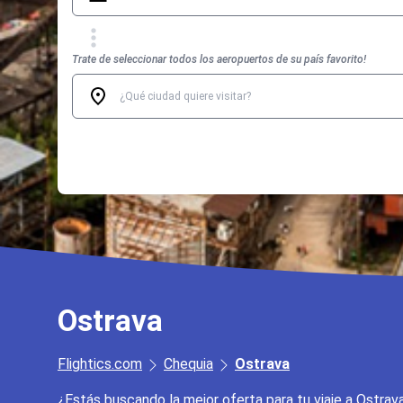
Trate de seleccionar todos los aeropuertos de su país favorito!
Ostrava
Flightics.com
Chequia
Ostrava
¿Estás buscando la mejor oferta para tu viaje a Ostrav