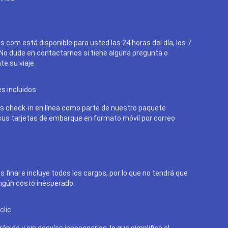
cs.com está disponible para usted las 24 horas del día, los 7
 No dude en contactarnos si tiene alguna pregunta o
e su viaje.
es incluidos
 check-in en línea como parte de nuestro paquete
 sus tarjetas de embarque en formato móvil por correo
s final e incluye todos los cargos, por lo que no tendrá que
ngún costo inesperado.
clic
ápida y sin desvíos innecesarios, lo que simplifica el