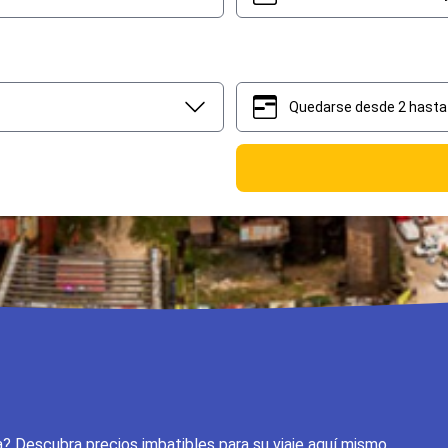
Quedarse desde 2 hasta 
2
5
a? Descubra precios imbatibles para su viaje aquí mismo