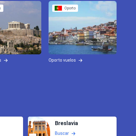
s
Oporto
s
Oporto vuelos
Breslavia
Buscar