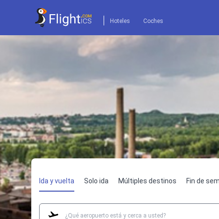
Hoteles
Coches
Ida y vuelta
Solo ida
Múltiples destinos
Fin de se