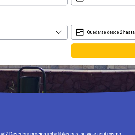
Quedarse desde 2 hasta 
2
5
avl? Descubra precios imbatibles para su viaje aquí mismo