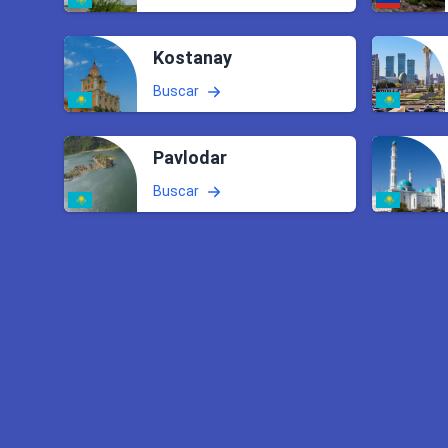
Kostanay
Buscar
Pavlodar
Buscar