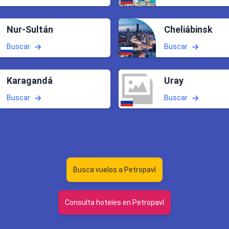
Nur-Sultán
Cheliábinsk
Buscar
Buscar
Karagandá
Uray
Buscar
Buscar
Busca vuelos a Petropavl
Consulta hoteles en Petropavl