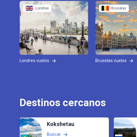
Londres
Bruselas
Londres vuelos
Bruselas vuelos
Destinos cercanos
Kokshetau
Buscar