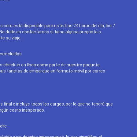
cs.com está disponible para usted las 24 horas del día, los 7
 No dude en contactarnos si tiene alguna pregunta o
e su viaje.
es incluidos
 check-in en línea como parte de nuestro paquete
 sus tarjetas de embarque en formato móvil por correo
s final e incluye todos los cargos, por lo que no tendrá que
ngún costo inesperado.
clic
ápida y sin desvíos innecesarios, lo que simplifica el