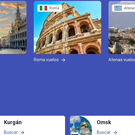
Roma
Atena
Roma vuelos
Atenas vuelo
Kurgán
Omsk
Buscar
Buscar