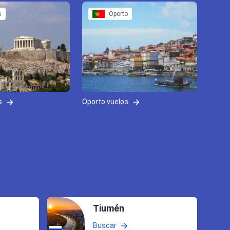
s
Oporto
s
Oporto vuelos
Tiumén
Buscar