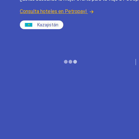
Consulta hoteles en Petropavl
Kazajistán