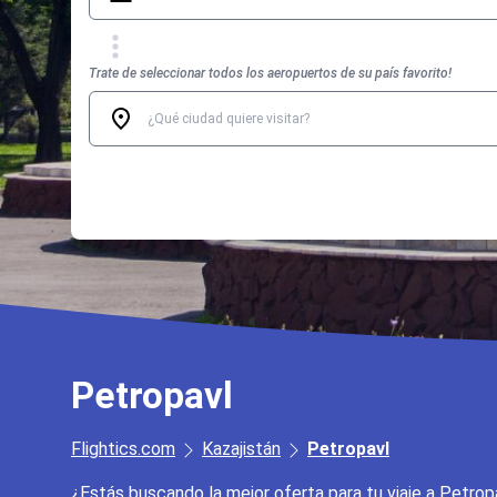
Trate de seleccionar todos los aeropuertos de su país favorito!
Petropavl
Flightics.com
Kazajistán
Petropavl
¿Estás buscando la mejor oferta para tu viaje a Petrop