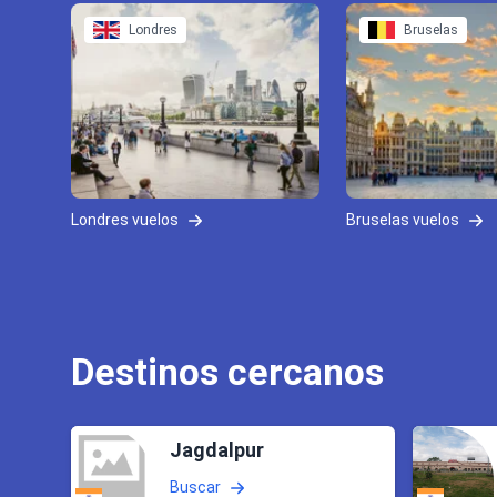
Londres
Bruselas
Londres vuelos
Bruselas vuelos
Destinos cercanos
Jagdalpur
Buscar