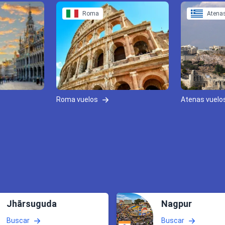
Roma
Atena
Roma vuelos
Atenas vuelo
Jhārsuguda
Nagpur
Buscar
Buscar