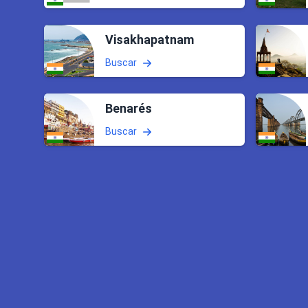
Visakhapatnam
Buscar
Benarés
Buscar