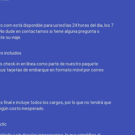
cs.com está disponible para usted las 24 horas del día, los 7
 No dude en contactarnos si tiene alguna pregunta o
e su viaje.
es incluidos
 check-in en línea como parte de nuestro paquete
 sus tarjetas de embarque en formato móvil por correo
s final e incluye todos los cargos, por lo que no tendrá que
ngún costo inesperado.
clic
ápida y sin desvíos innecesarios, lo que simplifica el