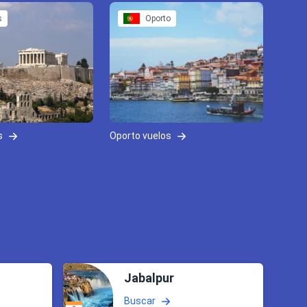
s
Oporto
s
Oporto vuelos
Jabalpur
Buscar