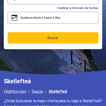
Cambiar a intervalo de fechas
Quedarse desde 2 hasta 5 días
2
5
Buscar
Skellefteå
Flightics.com
Suecia
Skellefteå
¿Estás buscando la mejor oferta para tu viaje a Skellefteå?