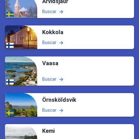
Arvidsjaur
Buscar
Kokkola
Buscar
Vaasa
Buscar
Örnsköldsvik
Buscar
Kemi