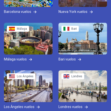
Barcelona vuelos
Nueva York vuelos
Málaga
Bari
Málaga vuelos
Bari vuelos
Los Ángeles
Londres
Los Ángeles vuelos
Londres vuelos