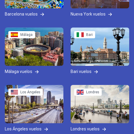
Barcelona vuelos
Nueva York vuelos
Málaga
Bari
Málaga vuelos
Bari vuelos
Los Ángeles
Londres
Los Ángeles vuelos
Londres vuelos