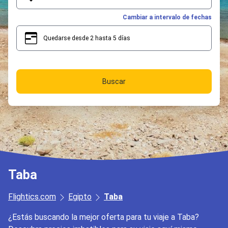
Cambiar a intervalo de fechas
Quedarse desde 2 hasta 5 días
2
5
Buscar
Taba
Flightics.com
Egipto
Taba
¿Estás buscando la mejor oferta para tu viaje a Taba?