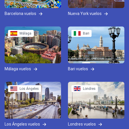
Barcelona vuelos
Nueva York vuelos
Málaga
Bari
Málaga vuelos
Bari vuelos
Los Ángeles
Londres
Los Ángeles vuelos
Londres vuelos