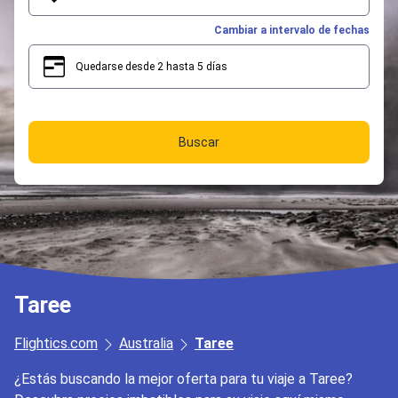
Cambiar a intervalo de fechas
Quedarse desde 2 hasta 5 días
2
5
Buscar
Taree
Flightics.com
Australia
Taree
¿Estás buscando la mejor oferta para tu viaje a Taree?