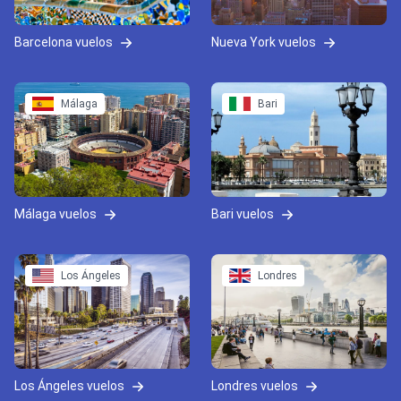
Barcelona vuelos
Nueva York vuelos
Málaga
Bari
Málaga vuelos
Bari vuelos
Los Ángeles
Londres
Los Ángeles vuelos
Londres vuelos