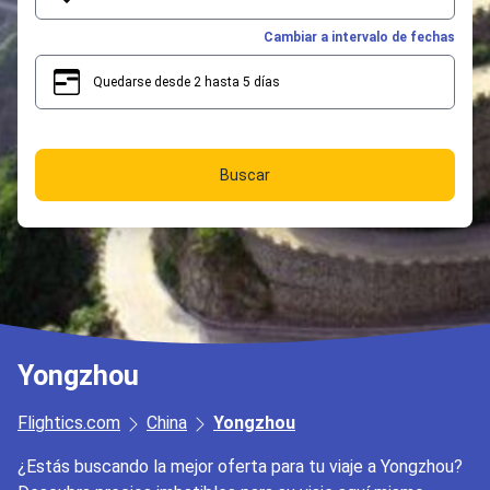
Cambiar a intervalo de fechas
Quedarse desde 2 hasta 5 días
2
5
Buscar
Yongzhou
Flightics.com
China
Yongzhou
¿Estás buscando la mejor oferta para tu viaje a Yongzhou?