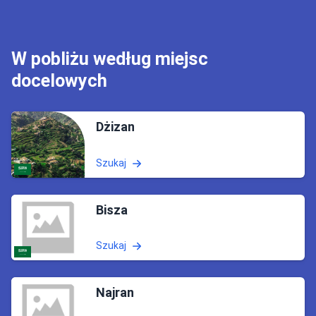
W pobliżu według miejsc
docelowych
Dżizan
Szukaj
Bisza
Szukaj
Najran