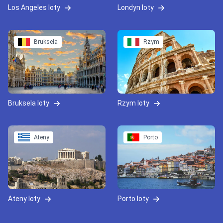
Los Angeles loty
Londyn loty
Bruksela
Rzym
Bruksela loty
Rzym loty
Ateny
Porto
Ateny loty
Porto loty