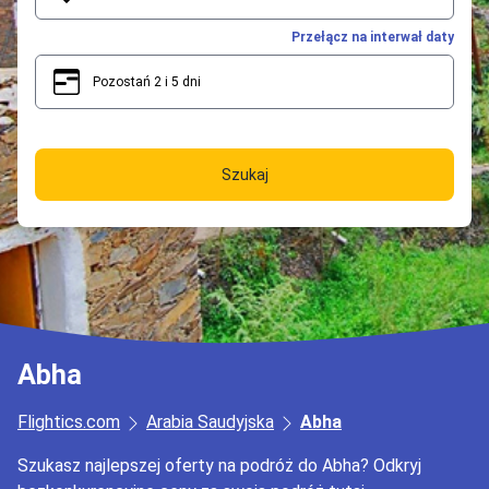
Przełącz na interwał daty
Pozostań 2 i 5 dni
2
5
Szukaj
Abha
Flightics.com
Arabia Saudyjska
Abha
Szukasz najlepszej oferty na podróż do Abha? Odkryj