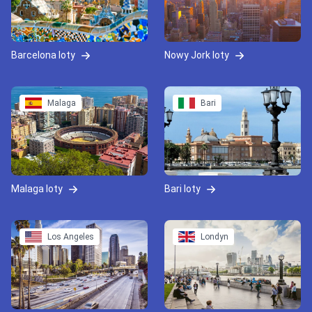
Barcelona loty
Nowy Jork loty
Malaga
Bari
Malaga loty
Bari loty
Los Angeles
Londyn