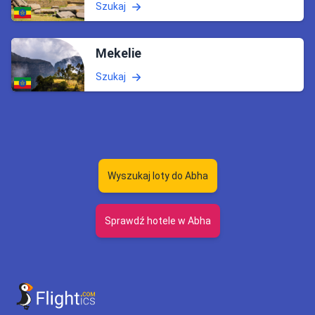
Szukaj
Mekelie
Szukaj
Wyszukaj loty do Abha
Sprawdź hotele w Abha