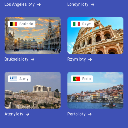
Los Angeles loty
Londyn loty
Bruksela
Rzym
Bruksela loty
Rzym loty
Ateny
Porto
Ateny loty
Porto loty