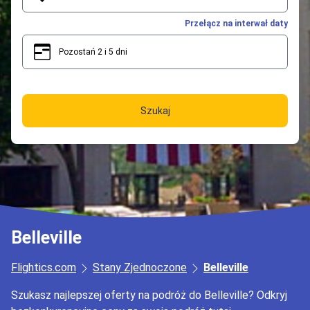
Przełącz na interwał daty
Pozostań 2 i 5 dni
2
5
Szukaj
Belleville
Flightics.com
Stany Zjednoczone
Belleville
Szukasz najlepszej oferty na podróż do Belleville? Odkryj