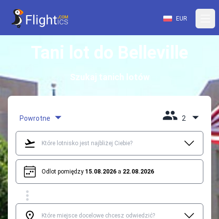
EUR
Tani lot do Belleville
Szukaj tanich lotów
Powrotne
2
Odlot pomiędzy
15.08.2026
a
22.08.2026