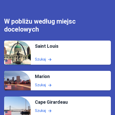
W pobliżu według miejsc
docelowych
Saint Louis
Szukaj
Marion
Szukaj
Cape Girardeau
Szukaj