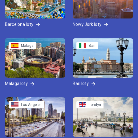
Barcelona loty
Nowy Jork loty
Malaga
Bari
Malaga loty
Bari loty
Los Angeles
Londyn