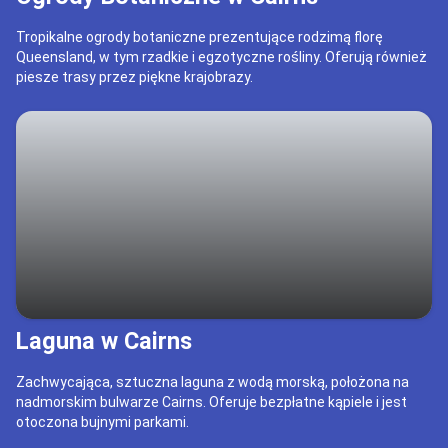
Tropikalne ogrody botaniczne prezentujące rodzimą florę
Queensland, w tym rzadkie i egzotyczne rośliny. Oferują również
piesze trasy przez piękne krajobrazy.
Laguna w Cairns
Zachwycająca, sztuczna laguna z wodą morską, położona na
nadmorskim bulwarze Cairns. Oferuje bezpłatne kąpiele i jest
otoczona bujnymi parkami.