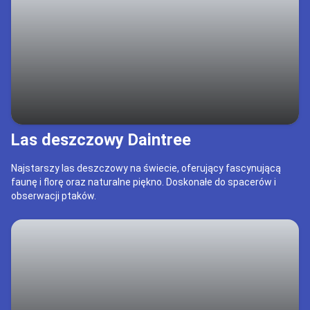
Las deszczowy Daintree
Najstarszy las deszczowy na świecie, oferujący fascynującą
faunę i florę oraz naturalne piękno. Doskonałe do spacerów i
obserwacji ptaków.