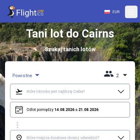
EUR
Tani lot do Cairns
Szukaj tanich lotów
Powrotne
2
Odlot pomiędzy
14.08.2026
a
21.08.2026