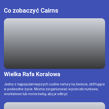
Co zobaczyć Cairns
Wielka Rafa Koralowa
Jedno z najpopularniejszych cudów natury na świecie, obfitujące
w podwodne życie. Można zorganizować wycieczki nurkowe,
snorkelowe lub motorówką, aby je odkryć.