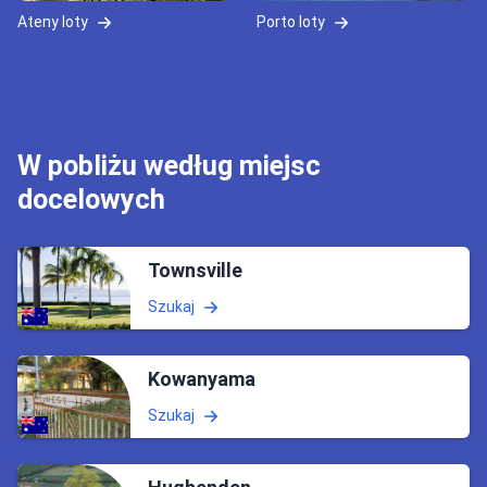
Ateny loty
Porto loty
W pobliżu według miejsc
docelowych
Townsville
Szukaj
Kowanyama
Szukaj