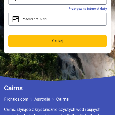
Przełącz na interwał daty
Pozostań 2 i 5 dni
2
5
Szukaj
Cairns
Flightics.com
Australia
Cairns
Cairns, słynące z krystalicznie czystych wód i bujnych