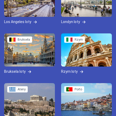
Los Angeles loty
Londyn loty
Bruksela
Rzym
Bruksela loty
Rzym loty
Ateny
Porto