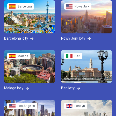
Barcelona
Nowy Jork
Barcelona loty
Nowy Jork loty
Malaga
Bari
Malaga loty
Bari loty
Los Angeles
Londyn