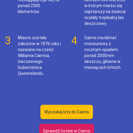
ponad 2300
w którym mieści się
kilometrów.
najstarszy na świecie
ocalały tropikalny las
deszczowy.
3
4
Miasto zostało
Cairns ma klimat
założone w 1876 roku i
monsunowy z
nazwane na cześć
rocznym opadem
Williama Cairnsa,
ponad 2000mm
ówczesnego
deszczu, główne w
Gubernatora
miesiącach letnich.
Queenslandu.
Wyszukaj loty do Cairns
Sprawdź hotele w Cairns