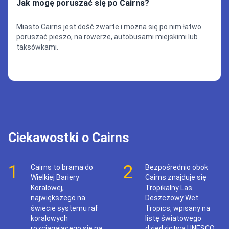
Jak mogę poruszać się po Cairns?
Miasto Cairns jest dość zwarte i można się po nim łatwo
poruszać pieszo, na rowerze, autobusami miejskimi lub
taksówkami.
Ciekawostki o Cairns
1
2
Cairns to brama do
Bezpośrednio obok
Wielkiej Bariery
Cairns znajduje się
Koralowej,
Tropikalny Las
największego na
Deszczowy Wet
świecie systemu raf
Tropics, wpisany na
koralowych
listę światowego
rozciągającego się na
dziedzictwa UNESCO,