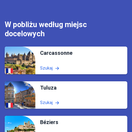
W pobliżu według miejsc
docelowych
Carcassonne
Szukaj
Tuluza
Szukaj
Béziers