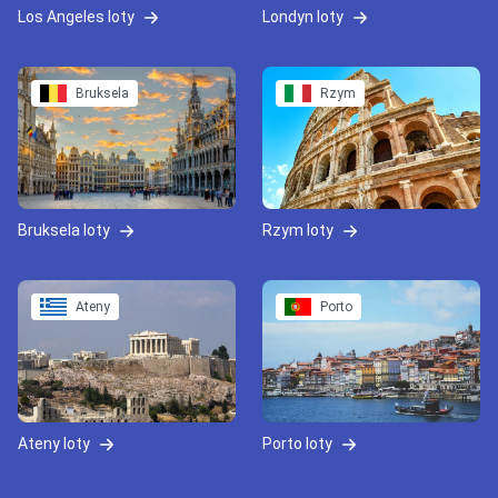
Los Angeles loty
Londyn loty
Bruksela
Rzym
Bruksela loty
Rzym loty
Ateny
Porto
Ateny loty
Porto loty