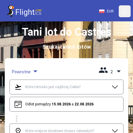
EUR
Tani lot do Castres
Szukaj tanich lotów
Powrotne
2
Odlot pomiędzy
15.08.2026
a
22.08.2026