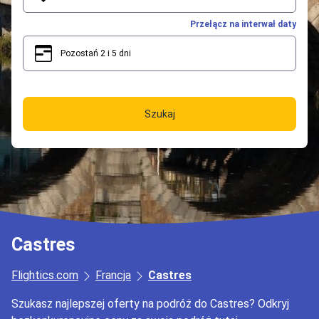
Przełącz na interwał daty
Pozostań 2 i 5 dni
2
5
Szukaj
Castres
Flightics.com
Francja
Castres
Szukasz najlepszej oferty na podróż do Castres? Odkryj