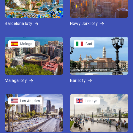
Barcelona loty
Nowy Jork loty
Malaga
Bari
Malaga loty
Bari loty
Los Angeles
Londyn