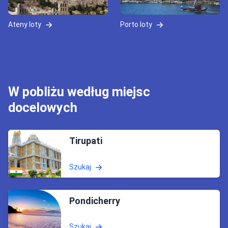
Ateny loty
Porto loty
W pobliżu według miejsc
docelowych
Tirupati
Szukaj
Pondicherry
Szukaj