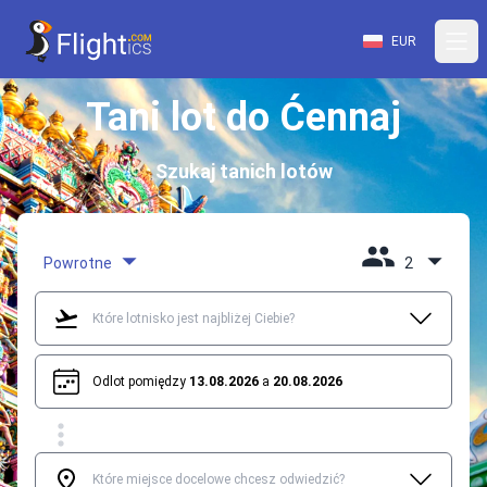
EUR
Tani lot do Ćennaj
Szukaj tanich lotów
Powrotne
2
Odlot pomiędzy
13.08.2026
a
20.08.2026