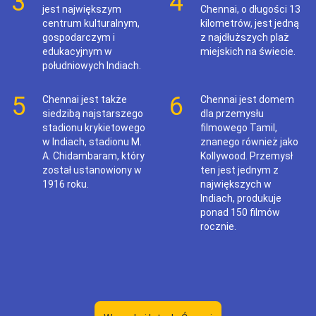
3
4
jest największym
Chennai, o długości 13
centrum kulturalnym,
kilometrów, jest jedną
gospodarczym i
z najdłuższych plaż
edukacyjnym w
miejskich na świecie.
południowych Indiach.
5
6
Chennai jest także
Chennai jest domem
siedzibą najstarszego
dla przemysłu
stadionu krykietowego
filmowego Tamil,
w Indiach, stadionu M.
znanego również jako
A. Chidambaram, który
Kollywood. Przemysł
został ustanowiony w
ten jest jednym z
1916 roku.
największych w
Indiach, produkuje
ponad 150 filmów
rocznie.