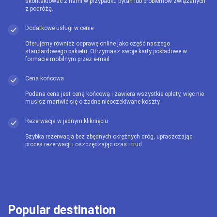
skontaktować z nami w przypadku pytań lub problemów związanych
z podróżą.
Dodatkowe usługi w cenie
Oferujemy również odprawę online jako część naszego
standardowego pakietu. Otrzymasz swoje karty pokładowe w
formacie mobilnym przez e-mail.
Cena końcowa
Podana cena jest ceną końcową i zawiera wszystkie opłaty, więc nie
musisz martwić się o żadne nieoczekiwane koszty.
Rezerwacja w jednym kliknięciu
Szybka rezerwacja bez zbędnych okrężnych dróg, upraszczając
proces rezerwacji i oszczędzając czas i trud.
Popular destination