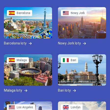
Barcelona
Nowy Jork
Barcelona loty
Nowy Jork loty
Malaga
Bari
Malaga loty
Bari loty
Los Angeles
Londyn