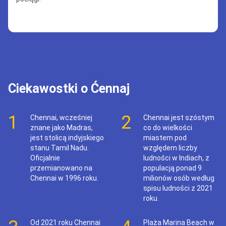
Ciekawostki o Ćennaj
1
2
Chennai, wcześniej
Chennai jest szóstym
znane jako Madras,
co do wielkości
jest stolicą indyjskiego
miastem pod
stanu Tamil Nadu.
względem liczby
Oficjalnie
ludności w Indiach, z
przemianowano na
populacją ponad 9
Chennai w 1996 roku.
milionów osób według
spisu ludności z 2021
roku.
Od 2021 roku Chennai
Plaża Marina Beach w