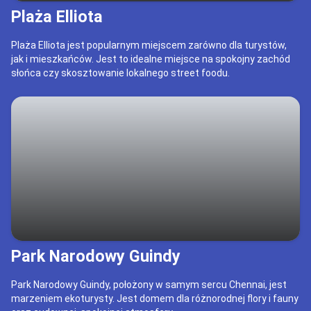
Plaża Elliota
Plaża Elliota jest popularnym miejscem zarówno dla turystów,
jak i mieszkańców. Jest to idealne miejsce na spokojny zachód
słońca czy skosztowanie lokalnego street foodu.
Park Narodowy Guindy
Park Narodowy Guindy, położony w samym sercu Chennai, jest
marzeniem ekoturysty. Jest domem dla różnorodnej flory i fauny