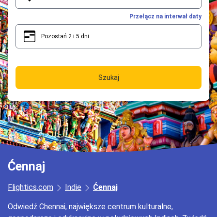
Przełącz na interwał daty
Pozostań 2 i 5 dni
2
5
Szukaj
Ćennaj
Flightics.com
Indie
Ćennaj
Odwiedź Chennai, największe centrum kulturalne,