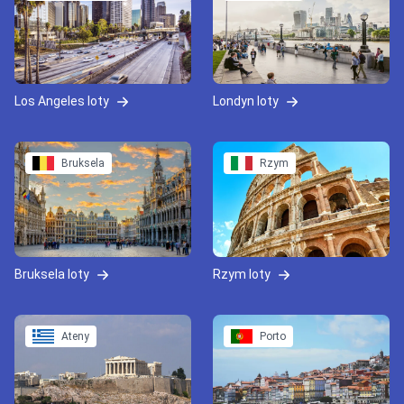
Los Angeles loty
Londyn loty
Bruksela
Rzym
Bruksela loty
Rzym loty
Ateny
Porto