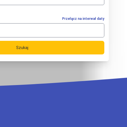
Przełącz na interwał daty
Szukaj