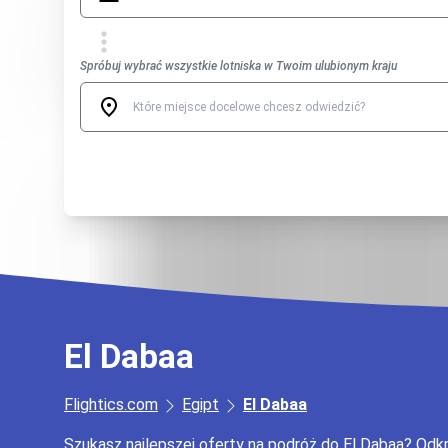
Spróbuj wybrać wszystkie lotniska w Twoim ulubionym kraju
El Dabaa
Flightics.com
Egipt
El Dabaa
Szukasz najlepszej oferty na podróż do El Dabaa? Odk