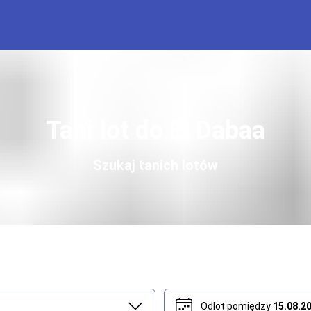
Tani lot do El Dabaa
Szukaj tanich lotów
Odlot pomiędzy
15.08.2