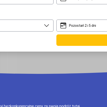
Pozostań 2 i 5 dni
2
5
ryj bezkonkurencyjne ceny za swoją podróż tutaj