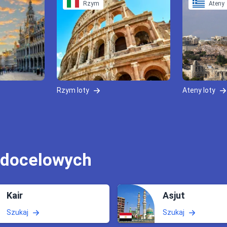
Rzym
Ateny
Rzym loty
Ateny loty
 docelowych
Kair
Asjut
Szukaj
Szukaj