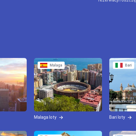
Malaga
Bari
Malaga loty
Bari loty