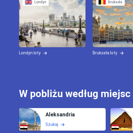
Londyn
Bruksela
Londyn loty
Bruksela loty
W pobliżu według miejsc
Aleksandria
Szukaj