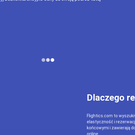
Dlaczego r
Flightics.com to wyszukiw
elastyczność i rezerwac
końcowymi i zawierają do
online.