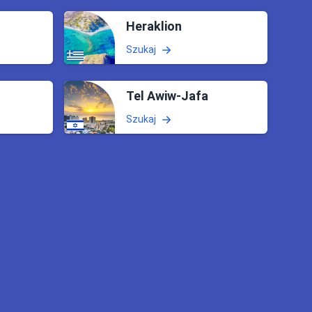
Heraklion
Szukaj
Tel Awiw-Jafa
Szukaj