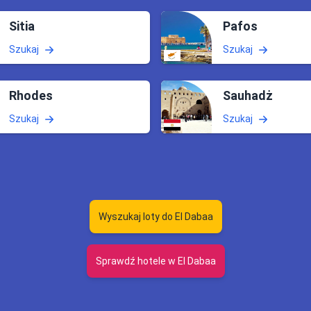
Sitia
Pafos
Szukaj
Szukaj
Rhodes
Sauhadż
Szukaj
Szukaj
Wyszukaj loty do El Dabaa
Sprawdź hotele w El Dabaa