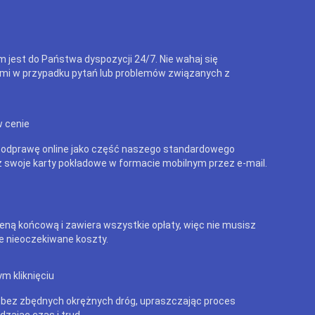
m jest do Państwa dyspozycji 24/7. Nie wahaj się
mi w przypadku pytań lub problemów związanych z
w cenie
 odprawę online jako część naszego standardowego
 swoje karty pokładowe w formacie mobilnym przez e-mail.
eną końcową i zawiera wszystkie opłaty, więc nie musisz
e nieoczekiwane koszty.
m kliknięciu
 bez zbędnych okrężnych dróg, upraszczając proces
dzając czas i trud.