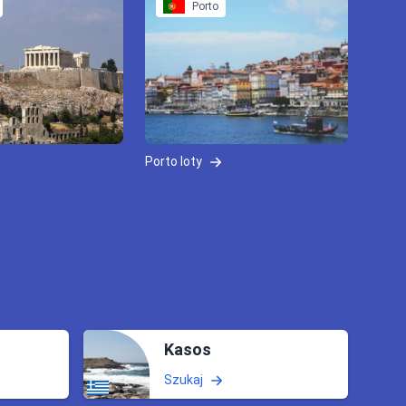
Porto
Porto loty
Kasos
Szukaj