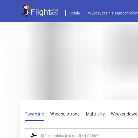
Hotele
Wypożyczalnia samochodów
Powrotne
W jedną stronę
Multi-city
Weekendowe