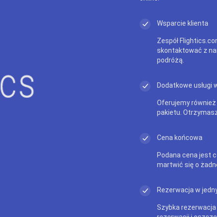
Wsparcie klienta
Zespół Flightics.co
skontaktować z na
podróżą.
Dodatkowe usługi 
Oferujemy również
pakietu. Otrzymasz
Cena końcowa
Podana cena jest c
martwić się o żadn
Rezerwacja w jedny
Szybka rezerwacja
rezerwacji i oszczę