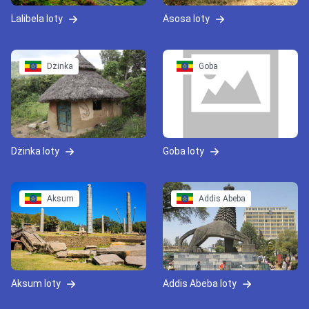
Lalibela loty
Asosa loty
Dżinka
Goba
Dżinka loty
Goba loty
Aksum
Addis Abeba
Aksum loty
Addis Abeba loty