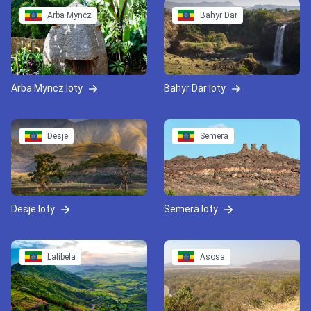
Arba Myncz
Bahyr Dar
Arba Myncz loty
Bahyr Dar loty
Desje
Semera
Desje loty
Semera loty
Lalibela
Asosa