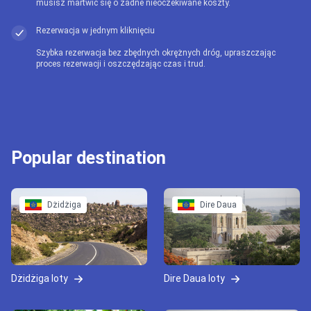
musisz martwić się o żadne nieoczekiwane koszty.
Rezerwacja w jednym kliknięciu
Szybka rezerwacja bez zbędnych okrężnych dróg, upraszczając
proces rezerwacji i oszczędzając czas i trud.
Popular destination
Dżidżiga
Dire Daua
Dżidżiga loty
Dire Daua loty