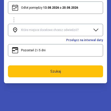
Odlot pomiędzy
13.08.2026
a
20.08.2026
Przełącz na interwał daty
Pozostań 2 i 5 dni
2
5
Szukaj